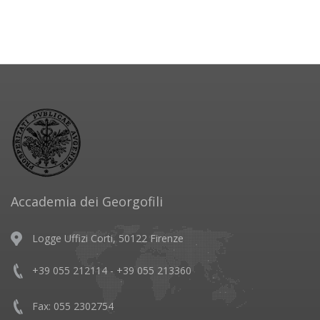
Accademia dei Georgofili
Logge Uffizi Corti, 50122 Firenze
+39 055 212114 - +39 055 213360
Fax: 055 2302754