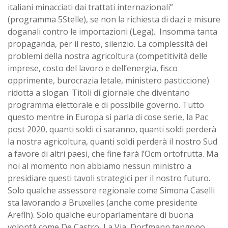
italiani minacciati dai trattati internazionali”
(programma 5Stelle), se non la richiesta di dazi e misure
doganali contro le importazioni (Lega). Insomma tanta
propaganda, per il resto, silenzio. La complessità dei
problemi della nostra agricoltura (competitività delle
imprese, costo del lavoro e dell’energia, fisco
opprimente, burocrazia letale, ministero pasticcione)
ridotta a slogan. Titoli di giornale che diventano
programma elettorale e di possibile governo. Tutto
questo mentre in Europa si parla di cose serie, la Pac
post 2020, quanti soldi ci saranno, quanti soldi perderà
la nostra agricoltura, quanti soldi perderà il nostro Sud
a favore di altri paesi, che fine farà l’Ocm ortofrutta. Ma
noi al momento non abbiamo nessun ministro a
presidiare questi tavoli strategici per il nostro futuro.
Solo qualche assessore regionale come Simona Caselli
sta lavorando a Bruxelles (anche come presidente
Areflh). Solo qualche europarlamentare di buona
volontà come De Castro, La Via, Dorfmann tengono