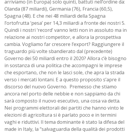
arriviamo (in Europa) solo quinti, battuti nell’ordine da:
Olanda (87 miliardi), Germania (76), Francia (60,5),
Spagna (48). E che nei 48 miliardi della Spagna
l’ortofrutta ‘pesa’ per 14,3 miliardi a fronte dei nostri 5.
Quindi i nostri ‘record’ vanno letti non in assoluto ma in
relazione ai nostri competitor, e allora la prospettiva
cambia. Vogliamo far crescere l’export? Raggiungere il
traguardo più volte sbandierato dal (precedente)
Governo dei 50 miliardi entro il 2020? Allora c’è bisogno
in sostanza di una politica che accompagni le imprese
che esportano, che non le lasci sole, che apra la strada
verso i mercati lontani. E a questo proposito s’apre il
discorso del nuovo Governo. Premesso che stiamo
ancora nel porto delle nebbie e non sappiamo da chi
sarà composto il nuovo esecutivo, una cosa va detta.
Nei programmi elettorali dei partiti che hanno vinto le
elezioni di agricoltura si è parlato poco e in termini
vaghi e riduttivi. Il tema dominante è stato la difesa del
made in Italy, la “salvaguardia della qualità dei prodotti