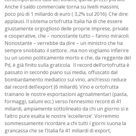
Anche il saldo commerciale torna su livelli massimi,
poco più di 1 miliardo di euro ( 3,2% sul 2016). Che dire:
applausi. Il sistema ortofrutta Italia ha di che essere
giustamente orgoglioso delle proprie imprese, private
e cooperative, che – nonostante tutto – fanno miracoli.
Nonostante – verrebbe da dire – un ministro che ha
sempre snobbato il settore…ma non vogliamo infierire
su un uomo politicamente morto e che, da reggente del
Pd, è già finito sulla graticola. Il record dell’ortofrutta è
passato in secondo piano sui media, offuscato dal
bombardamento mediatico sul vino, anch’esso reduce
dal record dell’export (6 miliardi). Vino e ortofrutta
trainano le nostre esportazioni agroalimentari (pasta,
formaggi, salumi ecc.) verso l’ennesimo record di 41
miliardi, ampiamente sottolineato da chi un giorno sì e
l’altro pure esalta le nostre ‘eccellenze’. Vorremmo
sommessamente ricordare a chi tutti i giorni suona la
grancassa che se l’Italia fa 41 miliardi di export,