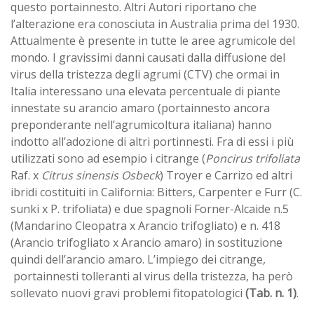
questo portainnesto. Altri Autori riportano che
l’alterazione era conosciuta in Australia prima del 1930.
Attualmente è presente in tutte le aree agrumicole del
mondo. I gravissimi danni causati dalla diffusione del
virus della tristezza degli agrumi (CTV) che ormai in
Italia interessano una elevata percentuale di piante
innestate su arancio amaro (portainnesto ancora
preponderante nell’agrumicoltura italiana) hanno
indotto all’adozione di altri portinnesti. Fra di essi i più
utilizzati sono ad esempio i citrange (
Poncirus trifoliata
Raf. x
Citrus sinensis Osbeck
) Troyer e Carrizo ed altri
ibridi costituiti in California: Bitters, Carpenter e Furr (C.
sunki x P. trifoliata) e due spagnoli Forner-Alcaide n.5
(Mandarino Cleopatra x Arancio trifogliato) e n. 418
(Arancio trifogliato x Arancio amaro) in sostituzione
quindi dell’arancio amaro. L’impiego dei citrange,
portainnesti tolleranti al virus della tristezza, ha però
sollevato nuovi gravi problemi fitopatologici
(Tab. n. 1)
.