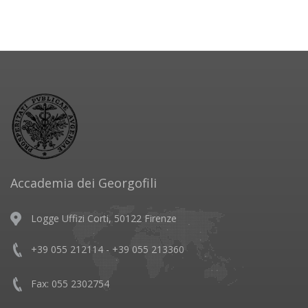
Accademia dei Georgofili
Logge Uffizi Corti, 50122 Firenze
+39 055 212114 - +39 055 213360
Fax: 055 2302754