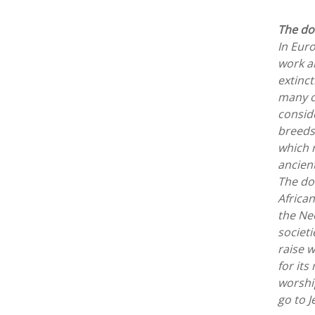
The do
In Eur
work a
extinct
many co
consid
breeds 
which r
ancient
The do
African
the Ne
societi
raise w
for its
worship
go to J