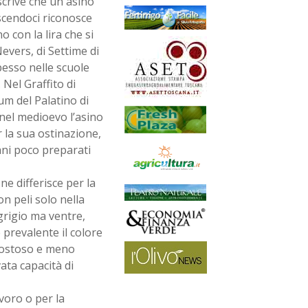
scrive che un asino
scendoci riconosce
o con la lira che si
evers, di Settime di
spesso nelle scuole
Nel Graffito di
m del Palatino di
 nel medioevo l’asino
r la sua ostinazione,
ani poco preparati
ne differisce per la
on peli solo nella
grigio ma ventre,
prevalente il colore
 costoso e meno
ata capacità di
avoro o per la