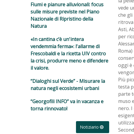
la pell
Fiumi e pianure alluvionali: focus
vede un
sulle misure previste nel Piano
che gli
Nazionale di Ripristino della
ritrova
Natura
Asti, A
per ric
«In cantina c’è un'intera
Alessam
vendemmia ferma»: l'allarme di
Roma) è
Frescobaldi e la ricetta UIV contro
conserv
la crisi, produrre meno e difendere
oggi è 
il valore.
vengono
Più pic
“Dialoghi sul Verde” - Misurare la
testa p
natura negli ecosistemi urbani
parte t
muso e 
“Georgofili INFO” va in vacanza e
nero. I
torna rinnovato!
esigent
utilizz
Notiziario
Secondo