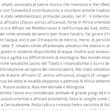
, infatti, associata al valore storico che rivestono e che rifle
i con l’umanità e contribuiscono a ricordare antiche tradizio
 è stato addomesticato prima del cavallo, nel VI - V millennio a
co africano (
Equus asinus africanus
), forse in Africa orientale
co si è diffuso nel Mediterraneo e nell'Europa del Sud, utilizz
le come animale da lavoro (per tirare l’aratro, far girare il f
re l’acqua, ecc) e per il trasporto di merci e, meno, di pers
 latte. E’ rimasto simile all’antenato selvatico che viveva in amb
 poveri e modeste disponibilità di acqua. Inoltre può essere u
nza e agilità sui difficili terreni di montagna. Nel mondo e
nche selvatiche (asino del Tibet) o rinselvatichite (i burro de
 introduzione ad opera dei colonizzatori). Allo stato selvatico
cie di asino africano (
E. asinus africanus
), onagro (
E. onager
nus
) ed abita le località steppose o pietrose di Africa setten
, Russia asiatica, Asia meridionale e Mongolia.
tichità l'asino era considerato animale di grandi pregi ed è s
popoli orientali e africani (onolatria); Gesù lo sceglie come 
a Gerusalemme. Nella cultura romana Fedro racconta di Asin