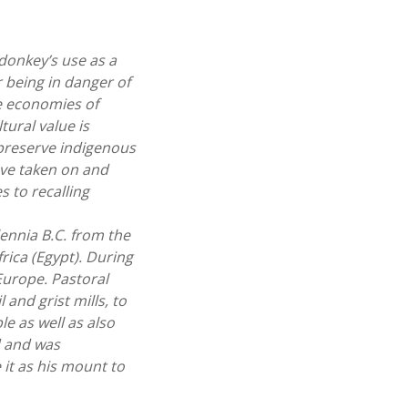
donkey’s use as a
 being in danger of
he economies of
ural value is
 preserve indigenous
ave taken on and
 to recalling
ennia B.C. from the
frica (Egypt). During
Europe. Pastoral
 and grist mills, to
le as well as also
d and was
it as his mount to