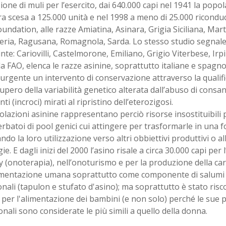
one di muli per l’esercito, dai 640.000 capi nel 1941 la popo
a scesa a 125.000 unità e nel 1998 a meno di 25.000 riconduci
undation, alle razze Amiatina, Asinara, Grigia Siciliana, Mar
eria, Ragusana, Romagnola, Sarda. Lo stesso studio segnale i
inte: Cariovilli, Castelmorone, Emiliano, Grigio Viterbese, Irpi
a FAO, elenca le razze asinine, soprattutto italiane e spagnol
 urgente un intervento di conservazione attraverso la qualif
icupero della variabilità genetico alterata dall’abuso di consa
nti (incroci) mirati al ripristino dell’eterozigosi.
lazioni asinine rappresentano perciò risorse insostituibili p
erbatoi di pool genici cui attingere per trasformarle in una f
ndo la loro utilizzazione verso altri obbiettivi produttivi o a
ie. E dagli inizi del 2000 l’asino risale a circa 30.000 capi per 
 (onoterapia), nell’onoturismo e per la produzione della car
limentazione umana soprattutto come componente di salumi e
onali (tapulon e stufato d'asino); ma soprattutto è stato risco
 per l'alimentazione dei bambini (e non solo) perché le sue 
onali sono considerate le più simili a quello della donna.