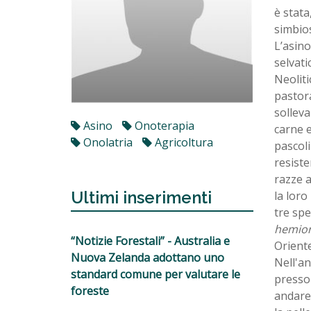
è stata
simbios
L’asino
selvati
Neoliti
pastora
solleva
Asino
Onoterapia
carne e
Onolatria
Agricoltura
pascoli
resiste
razze a
Ultimi inserimenti
la loro
tre spe
hemio
“Notizie Forestali” - Australia e
Oriente
Nuova Zelanda adottano uno
Nell'an
standard comune per valutare le
presso 
foreste
andare 