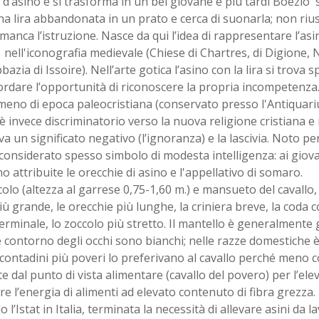
e d’asino e si trasforma in un bel giovane e più tardi Boezio 
a lira abbandonata in un prato e cerca di suonarla; non riu
 manca l’istruzione. Nasce da qui l’idea di rappresentare l’asin
 nell'iconografia medievale (Chiese di Chartres, di Digione, N
bbazia di Issoire). Nell’arte gotica l’asino con la lira si trova 
ordare l’opportunità di riconoscere la propria incompetenza. 
eno di epoca paleocristiana (conservato presso l'Antiquariu
 invece discriminatorio verso la nuova religione cristiana e
a un significato negativo (l’ignoranza) e la lascivia. Noto pe
considerato spesso simbolo di modesta intelligenza: ai giov
 attribuite le orecchie di asino e l'appellativo di somaro.
colo (altezza al garrese 0,75-1,60 m.) e mansueto del cavallo, 
iù grande, le orecchie più lunghe, la criniera breve, la coda c
erminale, lo zoccolo più stretto. Il mantello è generalmente 
contorno degli occhi sono bianchi; nelle razze domestiche è 
 contadini più poveri lo preferivano al cavallo perché meno
e dal punto di vista alimentare (cavallo del povero) per l’elev
are l’energia di alimenti ad elevato contenuto di fibra grezza.
 l’Istat in Italia, terminata la necessità di allevare asini da l