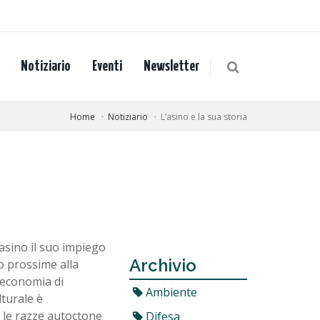
Notiziario
Eventi
Newsletter
Home
Notiziario
L’asino e la sua storia
’asino il suo impiego
Archivio
o prossime alla
’economia di
Ambiente
lturale è
e le razze autoctone
Difesa