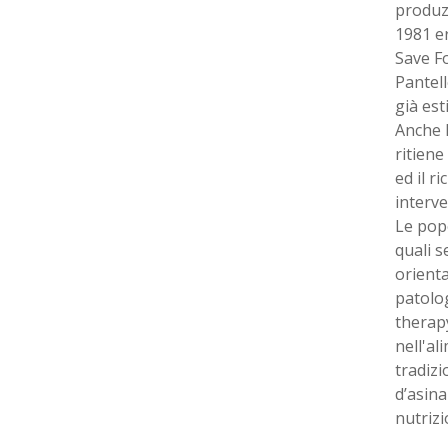
produzi
1981 er
Save Fo
Pantell
già est
Anche l
ritiene
ed il r
interve
Le popo
quali s
orienta
patolog
therapy
nell'a
tradizi
d’asina
nutrizi