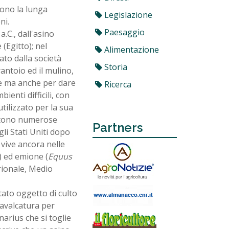
ttono la lunga
Legislazione
ni.
Paesaggio
.C., dall'asino
 (Egitto); nel
Alimentazione
ato dalla società
Storia
rantoio ed il mulino,
one ma anche per dare
Ricerca
ienti difficili, con
tilizzato per la sua
sistono numerose
Partners
gli Stati Uniti dopo
 vive ancora nelle
) ed emione (
Equus
trionale, Medio
tato oggetto di culto
cavalcatura per
arius che si toglie