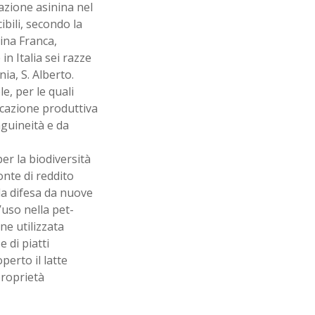
lazione asinina nel
bili, secondo la
tina Franca,
n Italia sei razze
nia, S. Alberto.
e, per le quali
icazione produttiva
nguineità e da
er la biodiversità
onte di reddito
lla difesa da nuove
l’uso nella pet-
ne utilizzata
 di piatti
perto il latte
proprietà