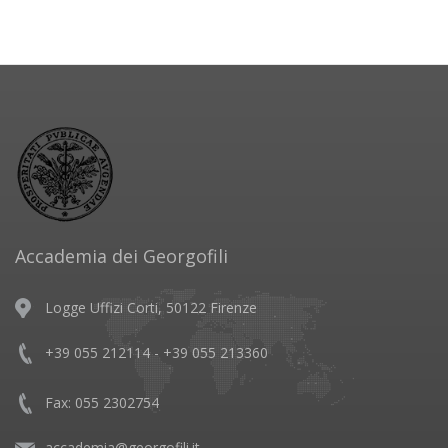
Accademia dei Georgofili
Logge Uffizi Corti, 50122 Firenze
+39 055 212114 - +39 055 213360
Fax: 055 2302754
accademia@georgofili.it