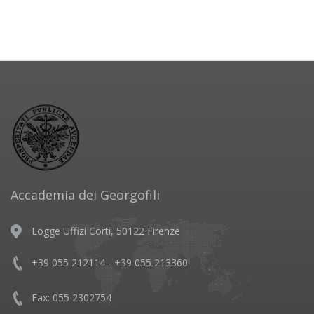
Accademia dei Georgofili
Logge Uffizi Corti, 50122 Firenze
+39 055 212114 - +39 055 213360
Fax: 055 2302754