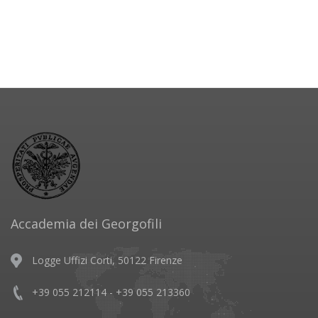
Accademia dei Georgofili
Logge Uffizi Corti, 50122 Firenze
+39 055 212114 - +39 055 213360