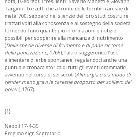
nota, i Georgofili “resilienti” Saverio Manetti e Giovanni
Targioni Tozzetti che a fronte delle terribili carestie di
metà ‘700, seppero nel silenzio dei loro studi costruire
trattati volti alla conoscenza e al sostegno della società
fornendo l’uno quante più informazioni e notizie
possibili per sopperire alla mancanza di nutrimento
(
Delle specie diverse di frumento e di pane siccome
della panizzazione
, 1765); l’altro suggerendo l’uso
alimentare di erbe spontanee, regalandoci anche una
puntuale cronaca storica di tutti gli eventi drammatici
avvenuti nel corso di sei secoli (
Alimurgia o sia modo di
render meno gravi le carestie proposto per sollievo de’
poveri
, 1767).
(1)
Napoli 17-4-35
Preg.mo sigr. Segretario