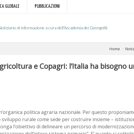
RCA GLOBALE
PUBBLICAZIONI
Notiziario di informazione a cura dell'Accademia dei Georgofili
Home
Notiz
icoltura e Copagri: l’Italia ha bisogno u
un’organica politica agraria nazionale. Per questo proponiam
o sviluppo rurale come sede per costruire insieme – istituzi
ponga l’obiettivo di delineare un percorso di modernizzazion
anizzazione dell’intero sistema primario”. E’ quanto si sotto