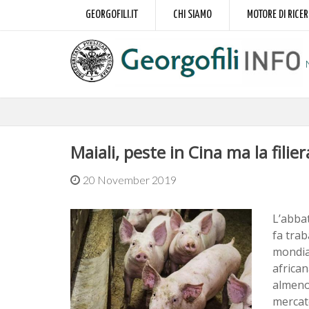
GEORGOFILI.IT
CHI SIAMO
MOTORE DI RICE
Maiali, peste in Cina ma la filier
20 November 2019
L’abbat
fa trab
mondial
african
almeno 
mercato