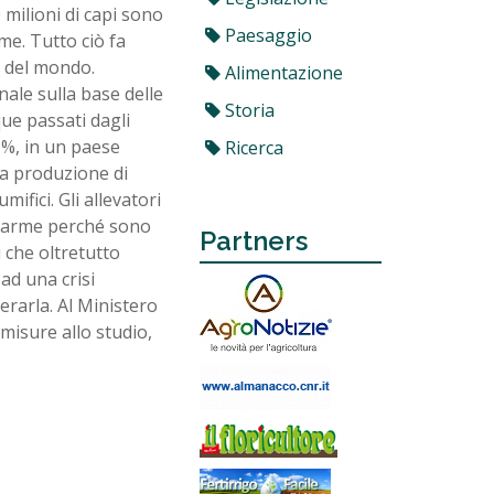
 milioni di capi sono
Paesaggio
e. Tutto ciò fa
o del mondo.
Alimentazione
nale sulla base delle
Storia
ue passati dagli
40%, in un paese
Ricerca
na produzione di
ifici. Gli allevatori
’allarme perché sono
Partners
i che oltretutto
ad una crisi
perarla. Al Ministero
misure allo studio,