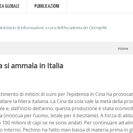
RCA GLOBALE
PUBBLICAZIONI
Notiziario di informazione a cura dell'Accademia dei Georgofili
Home
a si ammala in Italia
timento di milioni di suini per l’epidemia in Cina ha provoc
allare la filiera italiana. La Cina da sola vale la metà della p
e e, dall’inizio dell’anno, questa produzione è stata sconvol
a (innocua per l’uomo, letale per il bestiame). A forza di abb
100 milioni di capi se ne sono andati. Per continuare ad ali
 interno, Pechino ha fatto man bassa di materia prima in g