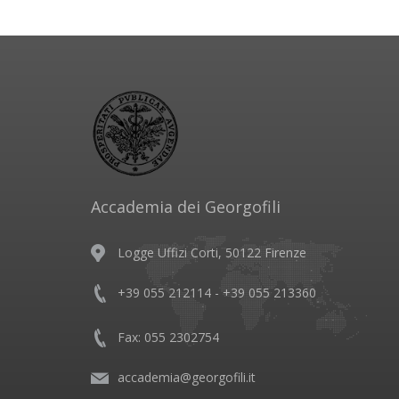
Accademia dei Georgofili
Logge Uffizi Corti, 50122 Firenze
+39 055 212114 - +39 055 213360
Fax: 055 2302754
accademia@georgofili.it