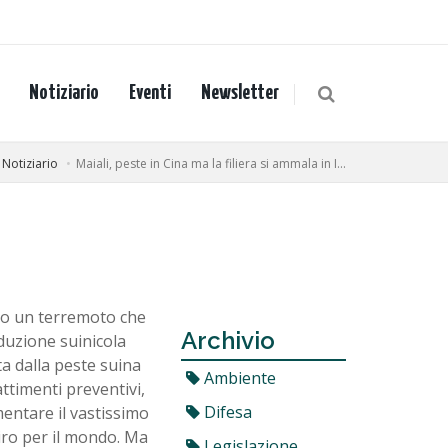
Notiziario
Eventi
Newsletter
Notiziario
Maiali, peste in Cina ma la filiera si ammala in I...
ato un terremoto che
Archivio
roduzione suinicola
ta dalla peste suina
Ambiente
attimenti preventivi,
Difesa
mentare il vastissimo
iro per il mondo. Ma
Legislazione