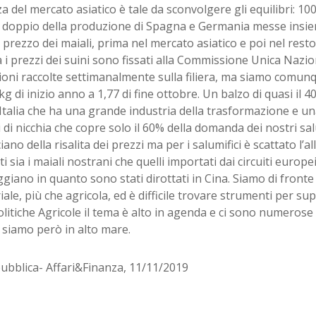
za del mercato asiatico è tale da sconvolgere gli equilibri: 100
l doppio della produzione di Spagna e Germania messe insiem
il prezzo dei maiali, prima nel mercato asiatico e poi nel rest
ia i prezzi dei suini sono fissati alla Commissione Unica Nazio
ioni raccolte settimanalmente sulla filiera, ma siamo comunq
kg di inizio anno a 1,77 di fine ottobre. Un balzo di quasi il 
Italia che ha una grande industria della trasformazione e u
 di nicchia che copre solo il 60% della domanda dei nostri salum
iano della risalita dei prezzi ma per i salumifici è scattato l
ti sia i maiali nostrani che quelli importati dai circuiti europe
giano in quanto sono stati dirottati in Cina. Siamo di fronte 
iale, più che agricola, ed è difficile trovare strumenti per su
olitiche Agricole il tema è alto in agenda e ci sono numerose 
 siamo però in alto mare.
ubblica- Affari&Finanza, 11/11/2019