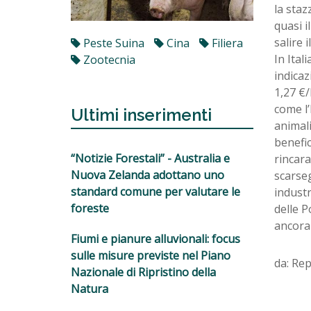
la staz
quasi i
salire 
Peste Suina
Cina
Filiera
In Ital
Zootecnia
indicaz
1,27 €/
come l’
Ultimi inserimenti
animali
benefic
“Notizie Forestali” - Australia e
rincara
Nuova Zelanda adottano uno
scarseg
standard comune per valutare le
industr
foreste
delle P
ancora
Fiumi e pianure alluvionali: focus
sulle misure previste nel Piano
da: Rep
Nazionale di Ripristino della
Natura