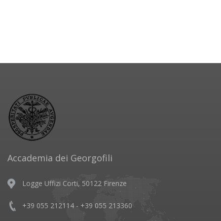
Accademia dei Georgofili
Logge Uffizi Corti, 50122 Firenze
+39 055 212114 - +39 055 213360