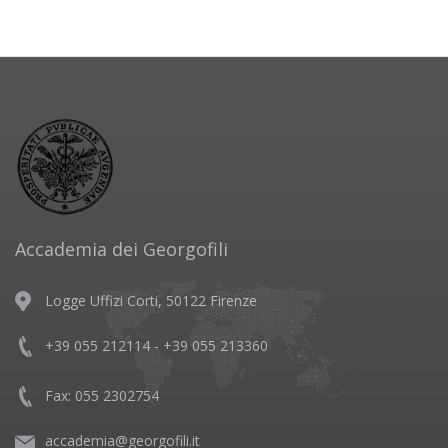
Accademia dei Georgofili
Logge Uffizi Corti, 50122 Firenze
+39 055 212114 - +39 055 213360
Fax: 055 2302754
accademia@georgofili.it