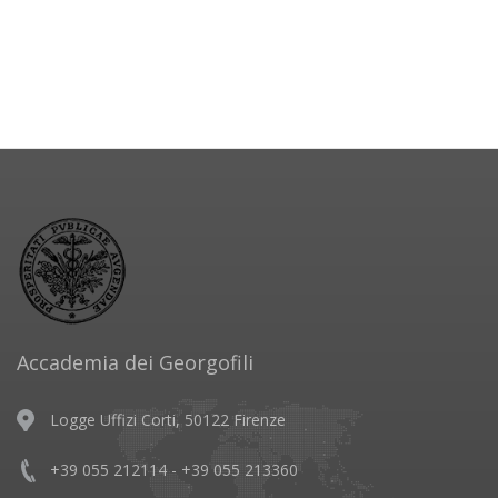
Accademia dei Georgofili
Logge Uffizi Corti, 50122 Firenze
+39 055 212114 - +39 055 213360