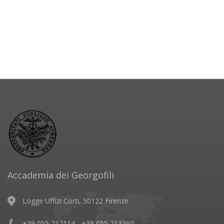
Accademia dei Georgofili
Logge Uffizi Corti, 50122 Firenze
+39 055 212114 - +39 055 213360