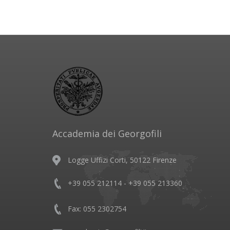
Accademia dei Georgofili
Logge Uffizi Corti, 50122 Firenze
+39 055 212114 - +39 055 213360
Fax: 055 2302754