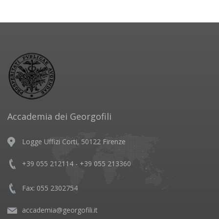
Accademia dei Georgofili
Logge Uffizi Corti, 50122 Firenze
+39 055 212114 - +39 055 213360
Fax: 055 2302754
accademia@georgofili.it