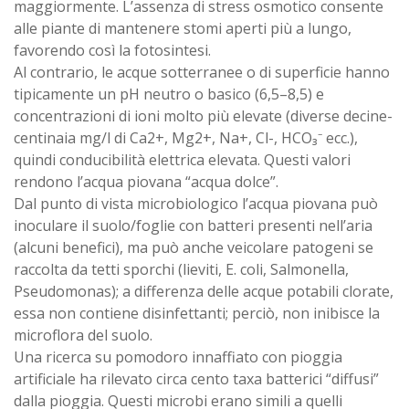
maggiormente. L’assenza di stress osmotico consente
alle piante di mantenere stomi aperti più a lungo,
favorendo così la fotosintesi.
Al contrario, le acque sotterranee o di superficie hanno
tipicamente un pH neutro o basico (6,5–8,5) e
concentrazioni di ioni molto più elevate (diverse decine-
centinaia mg/l di Ca2+, Mg2+, Na+, Cl-, HCO₃⁻ ecc.),
quindi conducibilità elettrica elevata. Questi valori
rendono l’acqua piovana “acqua dolce”.
Dal punto di vista microbiologico l’acqua piovana può
inoculare il suolo/foglie con batteri presenti nell’aria
(alcuni benefici), ma può anche veicolare patogeni se
raccolta da tetti sporchi (lieviti, E. coli, Salmonella,
Pseudomonas); a differenza delle acque potabili clorate,
essa non contiene disinfettanti; perciò, non inibisce la
microflora del suolo.
Una ricerca su pomodoro innaffiato con pioggia
artificiale ha rilevato circa cento taxa batterici “diffusi”
dalla pioggia. Questi microbi erano simili a quelli