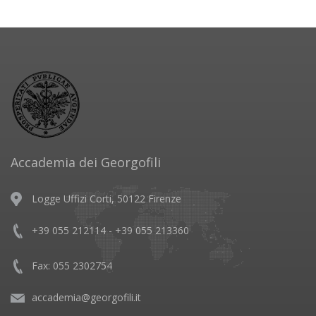
Accademia dei Georgofili
Logge Uffizi Corti, 50122 Firenze
+39 055 212114 - +39 055 213360
Fax: 055 2302754
accademia@georgofili.it