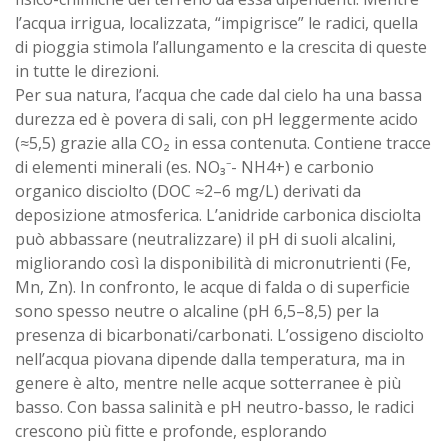
l’acqua irrigua, localizzata, “impigrisce” le radici, quella
di pioggia stimola l’allungamento e la crescita di queste
in tutte le direzioni.
Per sua natura, l’acqua che cade dal cielo ha una bassa
durezza ed è povera di sali, con pH leggermente acido
(≈5,5) grazie alla CO₂ in essa contenuta. Contiene tracce
di elementi minerali (es. NO₃⁻- NH4+) e carbonio
organico disciolto (DOC ≈2–6 mg/L) derivati da
deposizione atmosferica. L’anidride carbonica disciolta
può abbassare (neutralizzare) il pH di suoli alcalini,
migliorando così la disponibilità di micronutrienti (Fe,
Mn, Zn). In confronto, le acque di falda o di superficie
sono spesso neutre o alcaline (pH 6,5–8,5) per la
presenza di bicarbonati/carbonati. L’ossigeno disciolto
nell’acqua piovana dipende dalla temperatura, ma in
genere è alto, mentre nelle acque sotterranee è più
basso. Con bassa salinità e pH neutro-basso, le radici
crescono più fitte e profonde, esplorando