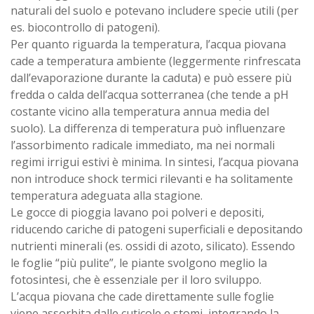
naturali del suolo e potevano includere specie utili (per
es. biocontrollo di patogeni).
Per quanto riguarda la temperatura, l’acqua piovana
cade a temperatura ambiente (leggermente rinfrescata
dall’evaporazione durante la caduta) e può essere più
fredda o calda dell’acqua sotterranea (che tende a pH
costante vicino alla temperatura annua media del
suolo). La differenza di temperatura può influenzare
l’assorbimento radicale immediato, ma nei normali
regimi irrigui estivi è minima. In sintesi, l’acqua piovana
non introduce shock termici rilevanti e ha solitamente
temperatura adeguata alla stagione.
Le gocce di pioggia lavano poi polveri e depositi,
riducendo cariche di patogeni superficiali e depositando
nutrienti minerali (es. ossidi di azoto, silicato). Essendo
le foglie “più pulite”, le piante svolgono meglio la
fotosintesi, che è essenziale per il loro sviluppo.
L’acqua piovana che cade direttamente sulle foglie
viene assorbita dalle cuticole e stomi, integrando la