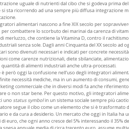
razione uguale di nutrienti dal cibo che si godeva prima del
 si sta ricorrendo ad una sempre più diffusa integrazione mi
tazione.
egratori alimentari nascono a fine XIX secolo per sopravvivere
per combattere lo scorbuto dei marinai da carenza di vitamin
di merluzzo, che contiene la Vitamina D, contro il rachitismo
ndustriali senza sole. Dagli anni Cinquanta del XX secolo ad og
ari sono divenuti necessari e indicati per concrete necessità
ioni come carenze nutrizionali, diete sbilanciate, alimentazi
 quantità di alimenti industriali anche ultra-processati.
è però oggi la confusione nell’uso degli integratori aliment
inite necessità mediche, ma in un aumento di consumi, gene
eting commerciale che in diversi modi fa anche riferimento
re o non star bene. Per questo motivo, gli integratori alim
ti uno
status symbol
in un sistema sociale sempre più caotic
ratore segue il cibo come un elemento che si è trasformato 
rio e da cura a desiderio. Un mercato che oggi in Italia ha un
i di euro, che ogni anno cresce del 5% interessando il 35% d
 spesa annuale media di circa trecento euro, assume multivi