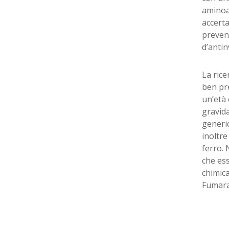
aminoac
accert
preveni
d’anti
La rice
ben pre
un’età 
gravida
generic
inoltre
ferro. 
che ess
chimica
Fumara