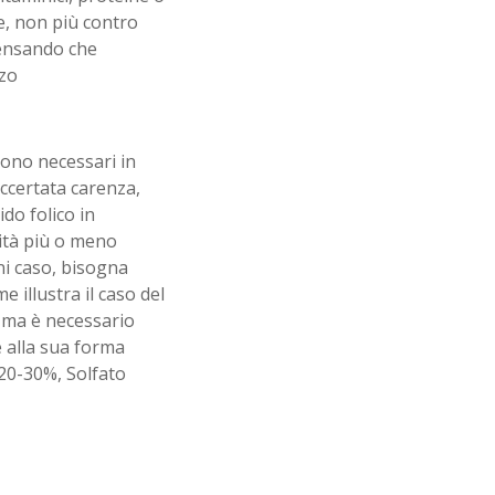
e, non più contro
pensando che
zzo
 sono necessari in
ccertata carenza,
do folico in
vità più o meno
ni caso, bisogna
 illustra il caso del
, ma è necessario
e alla sua forma
20-30%, Solfato