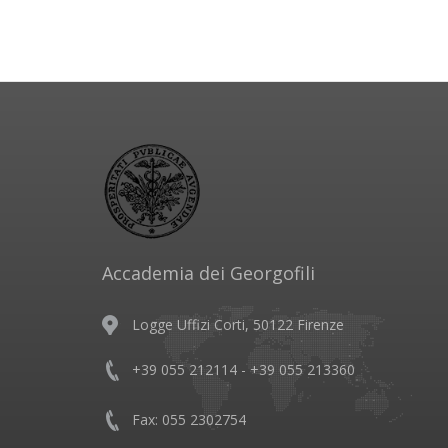
Accademia dei Georgofili
Logge Uffizi Corti, 50122 Firenze
+39 055 212114 - +39 055 213360
Fax: 055 2302754