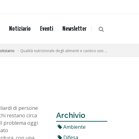
Notiziario
Eventi
Newsletter
otiziario
Qualità nutrizionale degli alimenti e caotico uso ...
iardi di persone
Archivio
chi restano circa
 Il problema oggi
Ambiente
cato
Difesa
erdura, con una