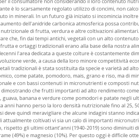
er il consumatore non considerando il loro contenuto nutriz
nte è lo scarsamente regolato utilizzo di concimi, non calcol
to in minerali. In un futuro già iniziato si incomincia inoltre 
aumento dell'anidride carbonica atmosferica possa contribui
 nutrizionale di frutta, verdura e altre coltivazioni alimentari
are che, fin dai tempi antichi, vegetali con un alto contenuto
 frutta e ortaggi tradizionali erano alla base della nostra al
decenni l'area dedicata a queste colture è costantemente dim
ivoluzione verde, a causa della loro minore competitività ec
etali tradizionali è stata sostituita da specie e varietà ad al
mico, come patate, pomodoro, mais, grano e riso, ma di mi
onale e con bassi contenuti in micronutrienti e composti nutr
 dimostrando che frutti importanti ad alto rendimento come
 guava, banana e verdure come pomodori e patate negli ult
a anni hanno perso la loro densità nutrizionale fino al 25, 5
si deve quindi meravigliare che alcune indagini stanno indi
i attualmente coltivati vi sia un calo di importanti micronutrie
, rispetto gli ultimi ottant'anni (1940-2019) sono diminuiti d
rame (49%) e magnesio (10%). Per questo oggi è difficile ott