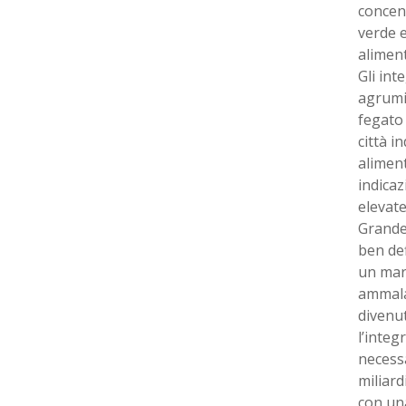
concent
verde e
alimen
Gli int
agrumi 
fegato 
città i
aliment
indicaz
elevate
Grande 
ben def
un mark
ammala
divenu
l’integ
necessa
miliard
con una