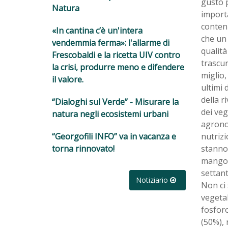
gusto p
Natura
importa
contenu
«In cantina c’è un'intera
che un 
vendemmia ferma»: l'allarme di
qualità
Frescobaldi e la ricetta UIV contro
trascur
la crisi, produrre meno e difendere
miglio,
il valore.
ultimi 
della r
“Dialoghi sul Verde” - Misurare la
dei veg
natura negli ecosistemi urbani
agrono
nutrizi
“Georgofili INFO” va in vacanza e
stanno
torna rinnovato!
mango,
settant
Notiziario
Non ci 
vegetal
fosforo
(50%), 