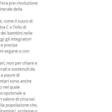
l'era pre-rivoluzione
nerale della
, come il succo di
a C o l’olio di
 dei bambini nelle
gi gli integratori
 e precise
oni vegane o con
ari, non per chiare e
rati e sostenuti da
 a paure di
entari sono anche
o nel quale
da opzionale a
 valore di circa sei
ella popolazione che,
taminici, proteine o