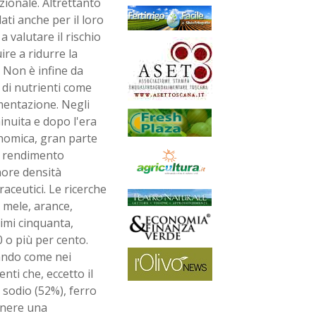
ionale. Altrettanto
ati anche per il loro
a valutare il rischio
re a ridurre la
. Non è infine da
 di nutrienti come
imentazione. Negli
inuita e dopo l'era
onomica, gran parte
to rendimento
nore densità
aceutici. Le ricerche
 mele, arance,
imi cinquanta,
0 o più per cento.
cando come nei
nti che, eccetto il
i sodio (52%), ferro
enere una