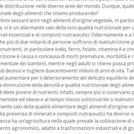
e distribuzione nelle diverse aree del mondo. Dunque, quale 
onale degli alimenti che stiamo producendo?
ltimi sessant'anni negli alimenti d’origine vegetale, in partic
, vi è un allarmante calo della loro qualità nutrizionale per
rali essenziali e di composti nutraceutici. Odiernamente e a li
he più di due miliardi di persone soffrono di malnutrizione p
onutrienti, in particolare iodio, ferro, folato, vitamina A e zi
izione è causa o concausa di morti premature, morbilità e ri
e mentale dei bambini, mentre negli adulti si ritiene possa pr
 di decessi e togliere duecentoventi milioni di anni di vita. T
d aumentare per il deterioramento del delicato equilibrio del
 diminuzione della densità e qualità nutrizionale degli alimen
i diete povere di nutrienti; infatti, sempre più si osservano
mentate ed obese e al tempo stesso sottonutrite o malnutri
mante calo della qualità alimentare degli alimenti d’origine 
ta presenza di minerali e composti nutraceutici ha diverse or
nza ha un’agricoltura nella quale prevale la coltivazione di 
nto agronomico, adatte a trasformazioni industriali e di g