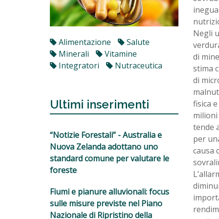
inegual
nutrizi
Negli u
Alimentazione
Salute
verdura
Minerali
Vitamine
di mine
Integratori
Nutraceutica
stima c
di micr
malnutr
Ultimi inserimenti
fisica 
milioni
tende a
“Notizie Forestali” - Australia e
per una
Nuova Zelanda adottano uno
causa d
standard comune per valutare le
sovrali
foreste
L’allar
diminui
Fiumi e pianure alluvionali: focus
importa
sulle misure previste nel Piano
rendime
Nazionale di Ripristino della