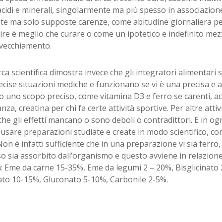
idi e minerali, singolarmente ma più spesso in associazion
ate ma solo supposte carenze, come abitudine giornaliera 
re è meglio che curare o come un ipotetico e indefinito me
nvecchiamento.
rca scientifica dimostra invece che gli integratori alimentari
cise situazioni mediche e funzionano se vi è una precisa e a
o uno scopo preciso, come vitamina D3 e ferro se carenti, aci
nza, creatina per chi fa certe attività sportive. Per altre atti
he gli effetti mancano o sono deboli o contradittori. E in og
 usare preparazioni studiate e create in modo scientifico, come
Non è infatti sufficiente che in una preparazione vi sia ferro
o sia assorbito dall’organismo e questo avviene in relazion
: Eme da carne 15-35%, Eme da legumi 2 – 20%, Bisglicinato 
to 10-15%, Gluconato 5-10%, Carbonile 2-5%.