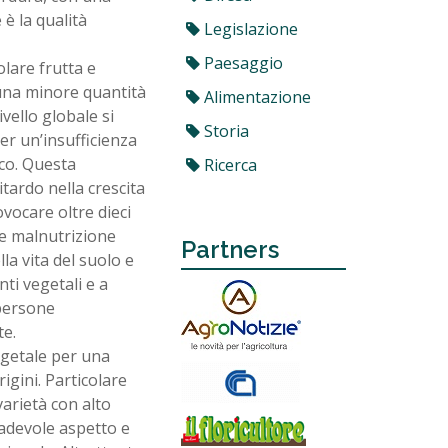
è la qualità
Legislazione
Paesaggio
olare frutta e
 una minore quantità
Alimentazione
vello globale si
Storia
er un’insufficienza
nco. Questa
Ricerca
tardo nella crescita
ovocare oltre dieci
ale malnutrizione
Partners
la vita del suolo e
ti vegetali e a
 persone
te.
vegetale per una
igini. Particolare
varietà con alto
radevole aspetto e