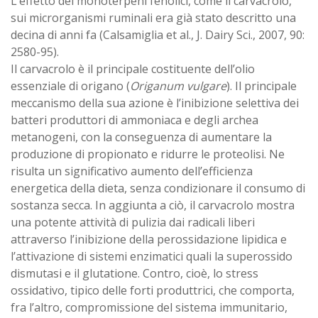
L’effetto dei monoterpeni fenolici, come il carvacrolo,
sui microrganismi ruminali era già stato descritto una
decina di anni fa (Calsamiglia et al., J. Dairy Sci., 2007, 90:
2580-95).
Il carvacrolo è il principale costituente dell’olio
essenziale di origano (
Origanum vulgare
). Il principale
meccanismo della sua azione è l’inibizione selettiva dei
batteri produttori di ammoniaca e degli archea
metanogeni, con la conseguenza di aumentare la
produzione di propionato e ridurre le proteolisi. Ne
risulta un significativo aumento dell’efficienza
energetica della dieta, senza condizionare il consumo di
sostanza secca. In aggiunta a ciò, il carvacrolo mostra
una potente attività di pulizia dai radicali liberi
attraverso l’inibizione della perossidazione lipidica e
l’attivazione di sistemi enzimatici quali la superossido
dismutasi e il glutatione. Contro, cioè, lo stress
ossidativo, tipico delle forti produttrici, che comporta,
fra l’altro, compromissione del sistema immunitario,