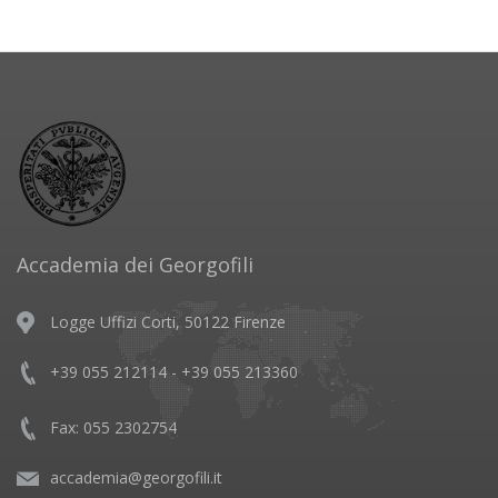
Accademia dei Georgofili
Logge Uffizi Corti, 50122 Firenze
+39 055 212114 - +39 055 213360
Fax: 055 2302754
accademia@georgofili.it