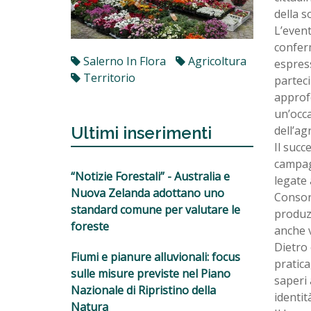
della so
L’event
conferm
Salerno In Flora
Agricoltura
espress
Territorio
parteci
approfo
un’occ
dell’ag
Ultimi inserimenti
Il succ
campagn
“Notizie Forestali” - Australia e
legate 
Nuova Zelanda adottano uno
Consor
standard comune per valutare le
produzi
foreste
anche 
Dietro
Fiumi e pianure alluvionali: focus
pratica
sulle misure previste nel Piano
saperi 
Nazionale di Ripristino della
identità
Natura