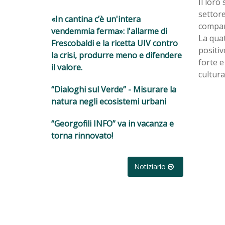
Il loro
settor
«In cantina c’è un'intera
compar
vendemmia ferma»: l'allarme di
La quat
Frescobaldi e la ricetta UIV contro
positiv
la crisi, produrre meno e difendere
forte e
il valore.
cultura
“Dialoghi sul Verde” - Misurare la
natura negli ecosistemi urbani
“Georgofili INFO” va in vacanza e
torna rinnovato!
Notiziario