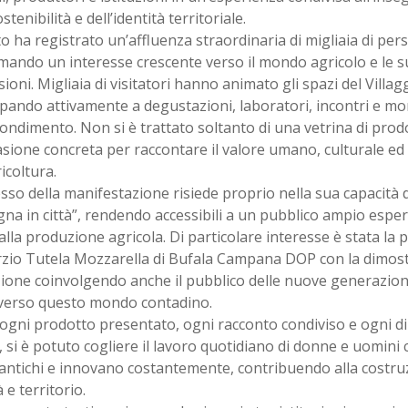
stenibilità e dell’identità territoriale.
o ha registrato un’affluenza straordinaria di migliaia di pe
ando un interesse crescente verso il mondo agricolo e le su
ioni. Migliaia di visitatori hanno animato gli spazi del Villa
pando attivamente a degustazioni, laboratori, incontri e mo
ndimento. Non si è trattato soltanto di una vetrina di prodo
asione concreta per raccontare il valore umano, culturale e
ricoltura.
esso della manifestazione risiede proprio nella sua capacità d
a in città”, rendendo accessibili a un pubblico ampio espe
alla produzione agricola. Di particolare interesse è stata la 
zio Tutela Mozzarella di Bufala Campana DOP con la dimostra
one coinvolgendo anche il pubblico delle nuove generazioni
verso questo mondo contadino.
 ogni prodotto presentato, ogni racconto condiviso e ogni 
, si è potuto cogliere il lavoro quotidiano di donne e uomini
antichi e innovano costantemente, contribuendo alla costruz
 e territorio.