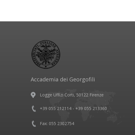
Accademia dei Georgofili
Logge Uffizi Corti, 50122 Firenze
+39 055 212114 - +39 055 213360
Fax: 055 2302754