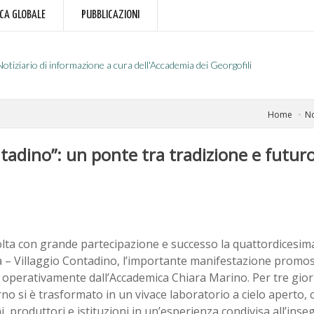
RCA GLOBALE
PUBBLICAZIONI
Notiziario di informazione a cura dell'Accademia dei Georgofili
Home
No
ntadino”: un ponte tra tradizione e futuro
olta con grande partecipazione e successo la quattordicesim
a – Villaggio Contadino, l’importante manifestazione promoss
 operativamente dall’Accademica Chiara Marino. Per tre giorn
rno si è trasformato in un vivace laboratorio a cielo aperto, 
ni, produttori e istituzioni in un’esperienza condivisa all’inse