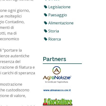
Legislazione
rsone ogni giorno,
Paesaggio
e molteplici
ggio Contadino,
Alimentazione
menti di
Storia
tti, ma di
d economico
Ricerca
i “portare la
rienze autentiche
Partners
presenza del
zione di filatura e
 carichi di speranza
dimostrazione
 che custodiscono
ione di valore,