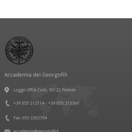
Accademia dei Georgofili
Logge Uffizi Corti, 50122 Firenze
+39 055 212114 - +39 055 213360
Fax: 055 2302754
accademia@georgofili.it