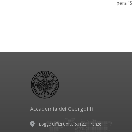
pera “S
Accademia dei Georgofili
Logge Uffizi Corti, 50122 Firenze