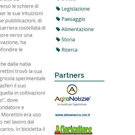
rso le schiere di
Legislazione
per le sue intuizioni
Paesaggio
se pubblicazioni, di
carriera costellata di
Alimentazione
more verso una
Storia
novazione, ha
fondire le
Ricerca
he dalla natia
rettini trovò la sua
Partners
agricola sperimentale
asferì il suo
quella in coltivazioni
co”, dove
fondatore e
, Morettini era uso
o nel lavoro dal
rico. In bicicletta il