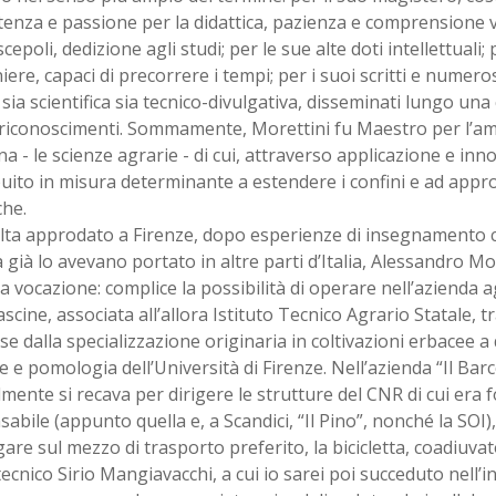
nza e passione per la didattica, pazienza e comprensione ve
scepoli, dedizione agli studi; per le sue alte doti intellettuali; 
iere, capaci di precorrere i tempi; per i suoi scritti e numero
sia scientifica sia tecnico-divulgativa, disseminati lungo una 
 riconoscimenti. Sommamente, Morettini fu Maestro per l’a
ina - le scienze agrarie - di cui, attraverso applicazione e in
uito in misura determinante a estendere i confini e ad appro
che.
lta approdato a Firenze, dopo esperienze di insegnamento c
già lo avevano portato in altre parti d’Italia, Alessandro Mo
 vocazione: complice la possibilità di operare nell’azienda 
ascine, associata all’allora Istituto Tecnico Agrario Statale, tr
se dalla specializzazione originaria in coltivazioni erbacee a 
 e pomologia dell’Università di Firenze. Nell’azienda “Il Bar
mente si recava per dirigere le strutture del CNR di cui era 
abile (appunto quella e, a Scandici, “Il Pino”, nonché la SOI)
are sul mezzo di trasporto preferito, la bicicletta, coadiuvat
ecnico Sirio Mangiavacchi, a cui io sarei poi succeduto nell’inca