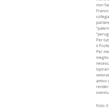
non fac
Franco 
collega
parlare
“palerm
“perugi
Per tut
il Prof
Per me
meglio 
necessa
ispirar
veteran
amico d
render
sventur
Foto: i