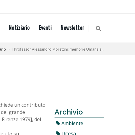
Notiziario
Eventi
Newsletter
ario
Il Professor Alessandro Morettini: memorie Umane e...
 chiede un contributo
Archivio
e del grande
 Firenze 1979], del
Ambiente
Difesa
truito su