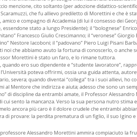
cio menzione, cito soltanto (per adozione didattico-scientifica
Scaramuzzi, che fu allievo prediletto di Morettini e che è s
, amico e compagno di Accademia (di lui il consesso dei Georg
, essendone stato a lungo Presidente); il “bolognese” Enrico B
itano” Francesco Giulio Crescimanno; il “veronese” Giorgio B
no” Nestore Iacoboni; il “padovano” Piero Luigi Pisani Barba
ti noi che abbiamo avuto la fortuna di conoscerlo, o anche so
essor Morettini è stato un faro, e lo rimane tuttora.
, quando ero suo dipendente e “studente lavoratore”, rappre
l’Università poteva offrirmi, ossia una guida attenta, autore
rio, severa; quando diventai “collega” tra i suoi allievi, ho c
mi al Mentore che indirizza e aiuta; adesso che sono un semp
o” di discipline da entrambi amate, il Professor Alessandro 
i cui sento la mancanza. Verso la sua persona nutro stima e n
melo ancora più caro è il dolore crudele che entrambi abbia
a di provare: la perdita prematura di un figlio, il suo Igino e
l professore Alessandro Morettini ammira compiaciuto la frut