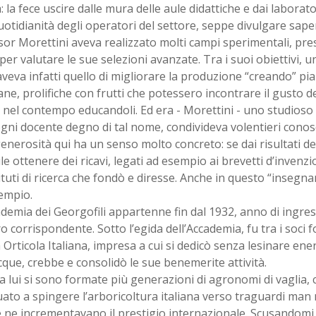
: la fece uscire dalle mura delle aule didattiche e dai laborato
uotidianità degli operatori del settore, seppe divulgare saper
or Morettini aveva realizzato molti campi sperimentali, pres
 per valutare le sue selezioni avanzate. Tra i suoi obiettivi, 
veva infatti quello di migliorare la produzione “creando” p
sane, prolifiche con frutti che potessero incontrare il gusto 
 nel contempo educandoli. Ed era - Morettini - uno studioso
gni docente degno di tal nome, condivideva volentieri conos
enerosità qui ha un senso molto concreto: se dai risultati de
le ottenere dei ricavi, legati ad esempio ai brevetti d’invenzio
tituti di ricerca che fondò e diresse. Anche in questo “insegn
empio.
ademia dei Georgofili appartenne fin dal 1932, anno di ingress
corrispondente. Sotto l’egida dell’Accademia, fu tra i soci f
 Orticola Italiana, impresa a cui si dedicò senza lesinare ene
que, crebbe e consolidò le sue benemerite attività.
a lui si sono formate più generazioni di agronomi di vaglia,
ato a spingere l’arboricoltura italiana verso traguardi man
ne incrementavano il prestigio internazionale. Scusandomi co