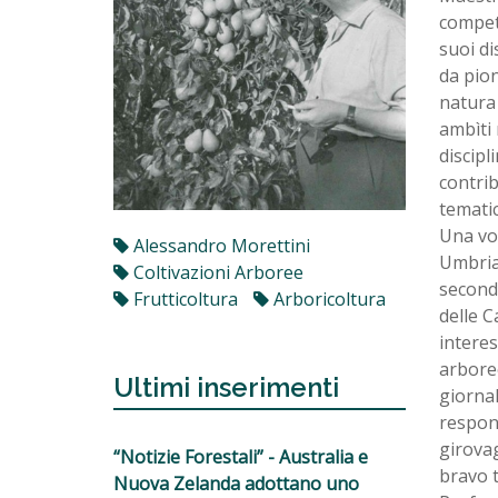
compete
suoi di
da pion
natura 
ambìti
discipl
contrib
temati
Una vo
Alessandro Morettini
Umbria 
Coltivazioni Arboree
seconda
Frutticoltura
Arboricoltura
delle C
interes
arboree
Ultimi inserimenti
giornal
respons
girovag
“Notizie Forestali” - Australia e
bravo t
Nuova Zelanda adottano uno