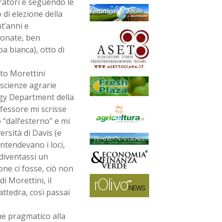
ratori e seguendo le
 di elezione della
t’anni e
ionate, ben
pa bianca), otto di
to Morettini
 scienze agrarie
logy Department della
fessore mi scrisse
 “dall’esterno” e mi
rsità di Davis (e
ntendevano i loci,
 diventassi un
ne ci fosse, ciò non
i Morettini, il
ttedra, così passai
he pragmatico alla