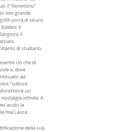
): il “fiorentino”
tato mio grande
ofili vorrà di sicuro
aldini; il
argioni; il
cciani.
ltanto di studiarlo,
sentò ciò che di
vole e, dove
ontinuato ad
lice “cultore
Morettini è un
ostalgia infinite. A
mo avuto la
 la mia Laura.
tificazione della sua