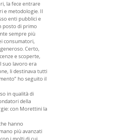
ri, la fece entrare
i e metodologie. Il
so enti pubblici e
un posto di primo
iante sempre più
dei consumatori,
 generoso. Certo,
cenze e scoperte,
l suo lavoro era
ne, li destinava tutti
amento” ho seguito il
o in qualità di
ondatori della
rgie: con Morettini la
 che hanno
 mano più avanzati
n i molti di cui