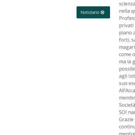
scienza
nella q
Notiziario
Profess
privati
piano a
forti, 
magari
come o
ma la g
possibi
agli Is
suo es
All’Acc
membro 
Società
SOI nac
Grazie 
continu
mentre 