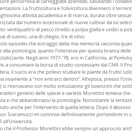
ore percorreva le carreggiate aziendali, salutando i collabo
ntazioni. La frutticoltura e l’olivicoltura divennero il terreno
ghissima attività accademica e di ricerca, durata oltre sessan
rizzata dal numero eccezionale di nuove cultivar da lui selez
to: ventiquattro di pesco (tredici a polpa gialla e undici a pol
ue di susino, una di ciliegio, tre di olivo.
colo episodio che estraggo dalla mia memoria racconta quan
 alla pomologia, quanto l’interesse per questa branca delle
otalizzante. Negli anni 1977-’78, ero in California, al Pomo
s a consumare la borsa di studio concessami dal CNR. Il Pro
tera, il succo era che potevo studiare le piante da frutto solo
a vivamente a “non entrarci dentro”. All’epoca, presso l’Unive
) si ricercavano con molto entusiasmo gli isoenzimi che sotti
caratteri genetici delle specie e varietà. Morettini temeva che
ta e che abbandonassi la pomologia. Nonostante la tentazio
uto anche per l’intervento di quella lettera. Dopo il decesso d
or Scaramuzzi mi convinse definitivamente portandomi in ca
 all’Università.
to che il Professor Morettini ebbe sempre un approccio anc