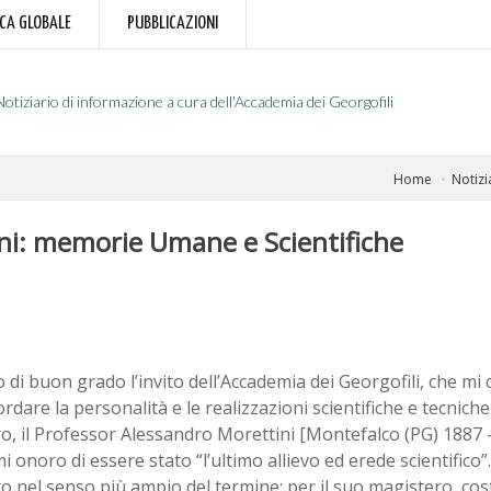
RCA GLOBALE
PUBBLICAZIONI
Notiziario di informazione a cura dell'Accademia dei Georgofili
Home
Notizi
ini: memorie Umane e Scientifiche
 di buon grado l’invito dell’Accademia dei Georgofili, che mi
ordare la personalità e le realizzazioni scientifiche e tecnich
, il Professor Alessandro Morettini [Montefalco (PG) 1887 -
i onoro di essere stato “l’ultimo allievo ed erede scientifico”.
 nel senso più ampio del termine: per il suo magistero, cos