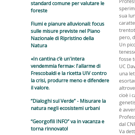
Profess
standard comune per valutare le
sperime
foreste
sua lun
caratte
Fiumi e pianure alluvionali: focus
trentot
sulle misure previste nel Piano
pero, d
Nazionale di Ripristino della
Un pic
Natura
tenesse
«In cantina c’è un'intera
fosse t
vendemmia ferma»: l'allarme di
UC Davi
Frescobaldi e la ricetta UIV contro
una let
la crisi, produrre meno e difendere
esortav
il valore.
altrove
cioè i 
“Dialoghi sul Verde” - Misurare la
genetis
natura negli ecosistemi urbani
è avven
Profess
“Georgofili INFO” va in vacanza e
dal CNR
torna rinnovato!
Va det