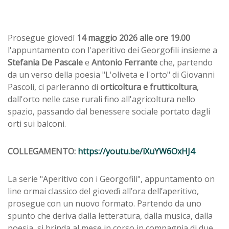
Prosegue giovedì
14 maggio 2026 alle ore 19.00
l'appuntamento con l'aperitivo dei Georgofili insieme a
Stefania De Pascale
e
Antonio Ferrante
che, partendo
da un verso della poesia "L'oliveta e l'orto" di Giovanni
Pascoli, ci parleranno di
orticoltura e frutticoltura
,
dall'orto nelle case rurali fino all'agricoltura nello
spazio, passando dal benessere sociale portato dagli
orti sui balconi.
COLLEGAMENTO:
https://youtu.be/iXuYW6OxHJ4
La serie "Aperitivo con i Georgofili", appuntamento on
line ormai classico del giovedì all’ora dell’aperitivo,
prosegue con un nuovo formato. Partendo da uno
spunto che deriva dalla letteratura, dalla musica, dalla
poesia, si brinda al mese in corso in compagnia di due