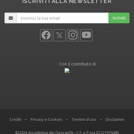
ISCRIVITI ALLA NEWSLETTER
Iscriviti
Con il contributo di
Crediti
•
Privacy e Cookies
•
Termini d'uso
•
Disclaimer
©2026 Accademia dei Georgofili - C.F. e P.iva 01121970485