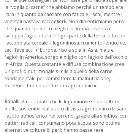
con le sue conseguenze. Non sarà però facile superare
la “voglia di carne” che abbiamo perché un tempo era
rara in quanto da cacciare con fatica e rischi, mentre i
vegetali bastava raccoglierli. Non dimentichiamo però
che quando l’uomo, o meglio la donna, inventa e
sviluppa l’agricoltura in ogni parte della terra lo fa con
l’accoppiata cereale – leguminosa: frumento-lenticchie,
ceci, fave ecc. in Europa, riso e soia in Asia, mais e
fagioli in America, sorgo e miglio con fagiolo dell’occhio
in Africa. Questa costante e diffusa combinazione crea
un profilo nutrizionale simile a quello della carne,
fondamentale per combattere la malnutrizione,
fornendo buone produzioni agronomiche.
Ranalli:
Va ricordato che le leguminose sono colture
molto sostenibili dal punto di vista agronomico (fissano
l’azoto atmosferico nel terreno, grazie alla simbiosi con
batteri radicali; consumano poca acqua; sono ottime
alternative colturali), però hanno basse rese