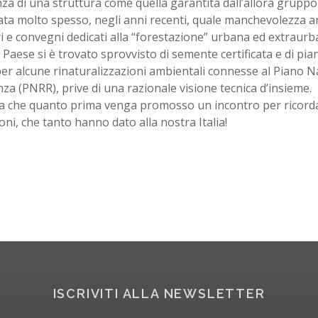
za di una struttura come quella garantita dall’allora grupp
ta molto spesso, negli anni recenti, quale manchevolezza an
i e convegni dedicati alla “forestazione” urbana ed extraurb
o Paese si è trovato sprovvisto di semente certificata e di pia
per alcune rinaturalizzazioni ambientali connesse al Piano N
nza (PNRR), prive di una razionale visione tecnica d’insieme.
ra che quanto prima venga promosso un incontro per ricord
ioni, che tanto hanno dato alla nostra Italia!
ISCRIVITI ALLA NEWSLETTER