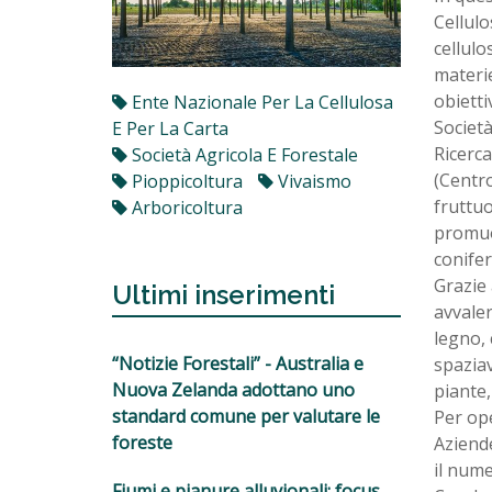
Cellulo
cellulo
materie
obietti
Ente Nazionale Per La Cellulosa
Società
E Per La Carta
Ricerca
Società Agricola E Forestale
(Centro
Pioppicoltura
Vivaismo
fruttuo
Arboricoltura
promuo
conifer
Grazie 
Ultimi inserimenti
avvaler
legno, 
“Notizie Forestali” - Australia e
spaziav
Nuova Zelanda adottano uno
piante,
standard comune per valutare le
Per ope
foreste
Aziende
il nume
Fiumi e pianure alluvionali: focus