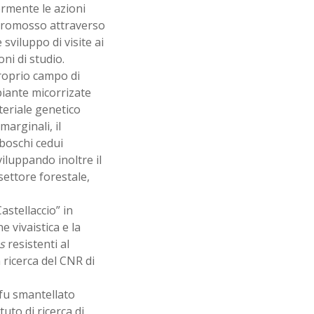
iormente le azioni
 promosso attraverso
sviluppo di visite ai
oni di studio.
proprio campo di
piante micorrizate
teriale genetico
marginali, il
 boschi cedui
iluppando inoltre il
 settore forestale,
astellaccio” in
e vivaistica e la
us
resistenti al
a ricerca del CNR di
 fu smantellato
tuto di ricerca di