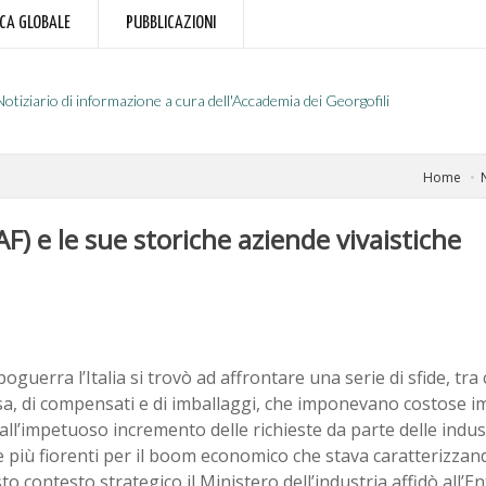
RCA GLOBALE
PUBBLICAZIONI
Notiziario di informazione a cura dell'Accademia dei Georgofili
Home
AF) e le sue storiche aziende vivaistiche
oguerra l’Italia si trovò ad affrontare una serie di sfide, tra c
sa, di compensati e di imballaggi, che imponevano costose i
all’impetuoso incremento delle richieste da parte delle indust
più fiorenti per il boom economico che stava caratterizzand
to contesto strategico il Ministero dell’industria affidò all’E