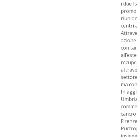
i due I
promoz
riunion
centri 
Attrave
azione 
con tar
all’est
recuper
attrave
settore
ma con 
In aggi
Umbria 
commerc
cancro 
Firenze
Purtrop
insieme