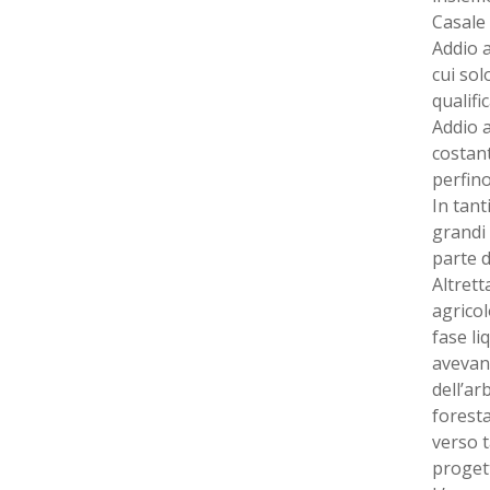
Casale 
Addio a
cui sol
qualifi
Addio a
costant
perfino
In tant
grandi 
parte d
Altrett
agricol
fase l
avevano
dell’ar
foresta
verso t
progett