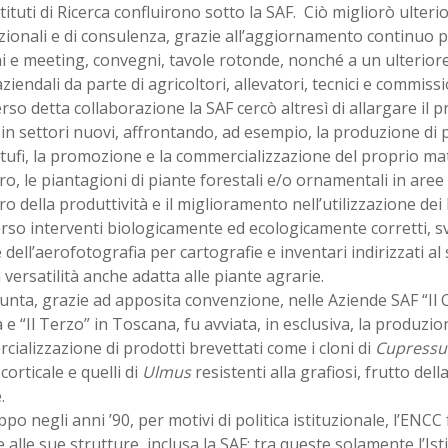
stituti di Ricerca confluirono sotto la SAF. Ciò migliorò ulter
ionali e di consulenza, grazie all’aggiornamento continuo
i e meeting, convegni, tavole rotonde, nonché a un ulteriore 
aziendali da parte di agricoltori, allevatori, tecnici e commissi
rso detta collaborazione la SAF cercò altresì di allargare il 
in settori nuovi, affrontando, ad esempio, la produzione di 
tufi, la promozione e la commercializzazione del proprio ma
ero, le piantagioni di piante forestali e/o ornamentali in aree 
o della produttività e il miglioramento nell’utilizzazione dei
rso interventi biologicamente ed ecologicamente corretti, sv
 dell’aerofotografia per cartografie e inventari indirizzati al
versatilità anche adatta alle piante agrarie.
unta, grazie ad apposita convenzione, nelle Aziende SAF “Il C
e “Il Terzo” in Toscana, fu avviata, in esclusiva, la produzion
ializzazione di prodotti brevettati come i cloni di
Cupress
corticale e quelli di
Ulmus
resistenti alla grafiosi, frutto dell
.
po negli anni ’90, per motivi di politica istituzionale, l’ENCC
 alle sue strutture, inclusa la SAF; tra queste solamente l’Isti