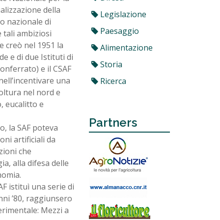
alizzazione della
Legislazione
to nazionale di
Paesaggio
 tali ambiziosi
te creò nel 1951 la
Alimentazione
e e di due Istituti di
Storia
Monferrato) e il CSAF
nell’incentivare una
Ricerca
oltura nel nord e
 eucalitto e
Partners
do, la SAF poteva
ni artificiali da
zioni che
a, alla difesa delle
onomia.
F istituì una serie di
 anni ’80, raggiunsero
erimentale: Mezzi a