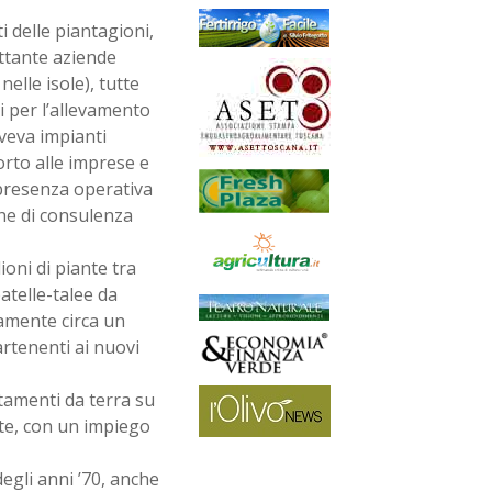
i delle piantagioni,
ettante aziende
nelle isole), tutte
ai per l’allevamento
veva impianti
orto alle imprese e
 presenza operativa
che di consulenza
oni di piante tra
atelle-talee da
amente circa un
rtenenti ai nuovi
ttamenti da terra su
ate, con un impiego
egli anni ’70, anche