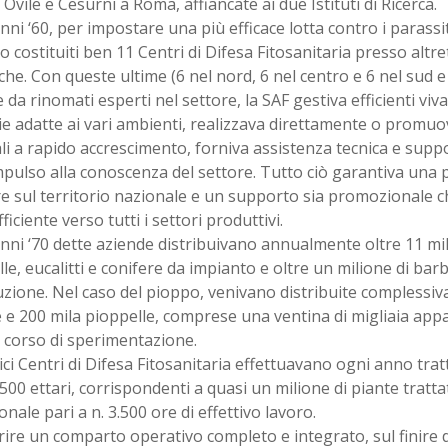
 Ovile e Cesurni a Roma, affiancate ai due Istituti di Ricerca.
nni ‘60, per impostare una più efficace lotta contro i parassit
 costituiti ben 11 Centri di Difesa Fitosanitaria presso altr
iche. Con queste ultime (6 nel nord, 6 nel centro e 6 nel sud e 
 da rinomati esperti nel settore, la SAF gestiva efficienti viv
ie adatte ai vari ambienti, realizzava direttamente o promuo
li a rapido accrescimento, forniva assistenza tecnica e supp
pulso alla conoscenza del settore. Tutto ciò garantiva una
re sul territorio nazionale e un supporto sia promozionale 
fficiente verso tutti i settori produttivi.
nni ‘70 dette aziende distribuivano annualmente oltre 11 mili
le, eucalitti e conifere da impianto e oltre un milione di barb
zione. Nel caso del pioppo, venivano distribuite complessiv
 e 200 mila pioppelle, comprese una ventina di migliaia appa
n corso di sperimentazione.
ici Centri di Difesa Fitosanitaria effettuavano ogni anno tra
.500 ettari, corrispondenti a quasi un milione di piante tratt
onale pari a n. 3.500 ore di effettivo lavoro.
rire un comparto operativo completo e integrato, sul finire d