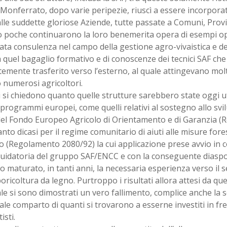
Monferrato, dopo varie peripezie, riuscì a essere incorpora
lle suddette gloriose Aziende, tutte passate a Comuni, Provi
o poche continuarono la loro benemerita opera di esempi ope
cata consulenza nel campo della gestione agro-vivaistica e de
 quel bagaglio formativo e di conoscenze dei tecnici SAF che
emente trasferito verso l’esterno, al quale attingevano molti
 numerosi agricoltori.
i si chiedono quanto quelle strutture sarebbero state oggi uti
programmi europei, come quelli relativi al sostegno allo svi
el Fondo Europeo Agricolo di Orientamento e di Garanzia (R
anto dicasi per il regime comunitario di aiuti alle misure fores
o (Regolamento 2080/92) la cui applicazione prese avvio in c
iquidatoria del gruppo SAF/ENCC e con la conseguente diaspo
 maturato, in tanti anni, la necessaria esperienza verso il s
boricoltura da legno. Purtroppo i risultati allora attesi da qu
le si sono dimostrati un vero fallimento, complice anche la 
ale comparto di quanti si trovarono a esserne investiti in fr
isti.