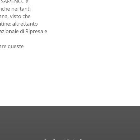
o SAF/ENCC è
che nei tanti
ana, visto che
ntine; altrettanto
azionale di Ripresa e
are queste