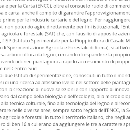
sa e per la Carta (ENCC), oltre al consueto ruolo di commerci
sa e carta, anche il compito di garantire l’approvvigionamen
 prime per le industrie cartarie e del legno. Per raggiungere
vi, non potendo agire direttamente per fini istituzionali, l’En
 agricola e forestale (SAF) che, con l’ausilio di apposite aziend
, l’ISP (Istituto Sperimentale per la Pioppicoltura di Casale 
 di Sperimentazione Agricola e Forestale di Roma), si attivò 
sa arboricoltura da legno, cercando di espandere la pioppic
vendo idonee piantagioni a rapido accrescimento di pioppo,
e nel Centro-Sud.
ai due Istituti di sperimentazione, conosciuti in tutto il mon
si di una ricerca ad altissimo livello nel settore delle piantagio
con la creazione di nuove selezioni e con l’apporto di innova
ano dal campo della biologia e dell’ecologia, alla microbiologi
 alla tecnica colturale, fino alla tecnologia del legno e all’ec
rare nelle diverse aree, sempre sotto l’egida dell’ENCC, la SA
 agricole e forestali in tutto il territorio italiano, che negli
ro di ben 16 a cui erano da aggiungere le tre a carattere sp