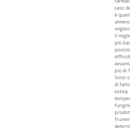
farmaci
caso de
è quant
almeno 
miglio
Il migl
più bas
posizio
diffico
avvanta
più di 
Sono st
di fatt
estiva,
tempera
fungine
prodott
frument
determ