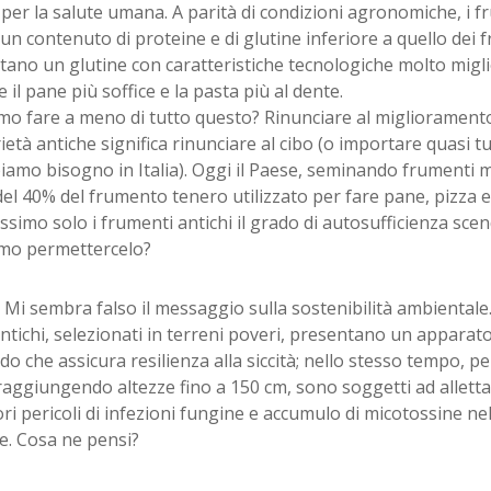
 per la salute umana. A parità di condizioni agronomiche, i 
n contenuto di proteine e di glutine inferiore a quello dei 
ano un glutine con caratteristiche tecnologiche molto miglio
 il pane più soffice e la pasta più al dente.
mo fare a meno di tutto questo? Rinunciare al migliorament
rietà antiche significa rinunciare al cibo (o importare quasi t
iamo bisogno in Italia). Oggi il Paese, seminando frumenti 
l 40% del frumento tenero utilizzato per fare pane, pizza e 
assimo solo i frumenti antichi il grado di autosufficienza sc
mo permettercelo?
Mi sembra falso il messaggio sulla sostenibilità ambientale.
ntichi, selezionati in terreni poveri, presentano un apparato
o che assicura resilienza alla siccità; nello stesso tempo, 
raggiungendo altezze fino a 150 cm, sono soggetti ad allett
i pericoli di infezioni fungine e accumulo di micotossine nell
e. Cosa ne pensi?