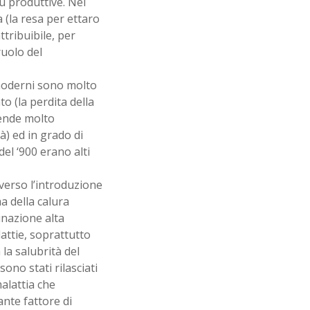
ù produttive. Nel
 (la resa per ettaro
ttribuibile, per
ruolo del
 moderni sono molto
to (la perdita della
rende molto
tà) ed in grado di
 del ‘900 erano alti
verso l’introduzione
a della calura
inazione alta
attie, soprattutto
 la salubrità del
ono stati rilasciati
malattia che
nte fattore di