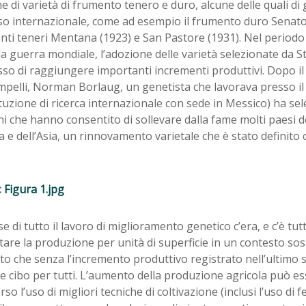
ne di varietà di frumento tenero e duro, alcune delle quali d
so internazionale, come ad esempio il frumento duro Senator
nti teneri Mentana (1923) e San Pastore (1931). Nel periodo
 guerra mondiale, l’adozione delle varietà selezionate da S
o di raggiungere importanti incrementi produttivi. Dopo il 
ampelli, Norman Borlaug, un genetista che lavorava presso 
ituzione di ricerca internazionale con sede in Messico) ha se
 che hanno consentito di sollevare dalla fame molti paesi d
 e dell’Asia, un rinnovamento varietale che è stato definito
.
:
Figura 1.jpg
se di tutto il lavoro di miglioramento genetico c’era, e c’è tut
re la produzione per unità di superficie in un contesto sost
to che senza l’incremento produttivo registrato nell’ultimo 
 cibo per tutti. L’aumento della produzione agricola può e
rso l’uso di migliori tecniche di coltivazione (inclusi l’uso di fe