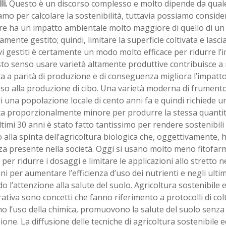
li.
Questo è un discorso complesso e molto dipende da qua
iamo per calcolare la sostenibilità, tuttavia possiamo consider
are ha un impatto ambientale molto maggiore di quello di un
amente gestito; quindi, limitare la superficie coltivata e lasci
i gestiti è certamente un modo molto efficace per ridurre l’
to senso usare varietà altamente produttive contribuisce a r
ta a parità di produzione e di conseguenza migliora l’impatt
so alla produzione di cibo. Una varietà moderna di frumento
di una popolazione locale di cento anni fa e quindi richiede u
ta proporzionalmente minore per produrre la stessa quantità 
ltimi 30 anni è stato fatto tantissimo per rendere sostenibili 
 alla spinta dell’agricoltura biologica che, oggettivamente, 
a presente nella società. Oggi si usano molto meno fitofarm
 per ridurre i dosaggi e limitare le applicazioni allo stretto 
ni per aumentare l’efficienza d’uso dei nutrienti e negli ultim
 l’attenzione alla salute del suolo. Agricoltura sostenibile 
ativa sono concetti che fanno riferimento a protocolli di col
o l’uso della chimica, promuovono la salute del suolo senza 
one. La diffusione delle tecniche di agricoltura sostenibile e