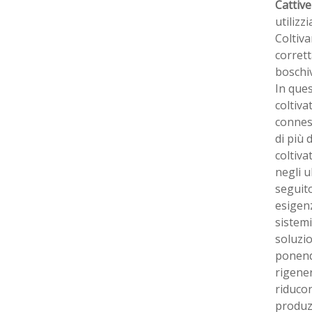
Cattivel
utilizz
Coltiv
corrett
boschiv
In ques
coltiva
connes
di più 
coltiva
negli u
seguito
esigenz
sistemi
soluzio
ponendo
rigener
riducon
produzi