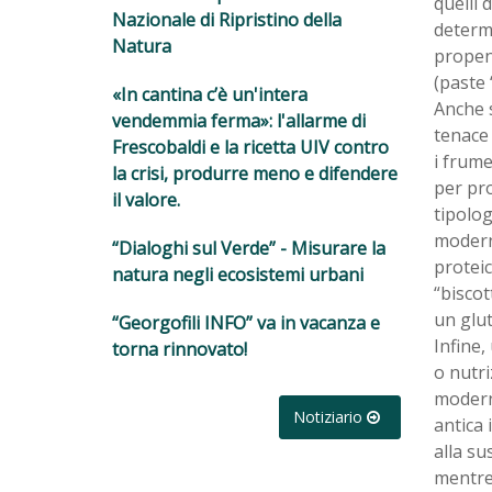
quelli 
Nazionale di Ripristino della
determ
Natura
propens
(paste 
«In cantina c’è un'intera
Anche 
vendemmia ferma»: l'allarme di
tenace 
Frescobaldi e la ricetta UIV contro
i frume
la crisi, produrre meno e difendere
per pro
il valore.
tipolog
moderni
“Dialoghi sul Verde” - Misurare la
proteic
natura negli ecosistemi urbani
“biscot
un glut
“Georgofili INFO” va in vacanza e
Infine,
torna rinnovato!
o nutri
modern
Notiziario
antica 
alla su
mentre 