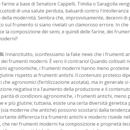
 farine a base di Senatore Cappelli, Timilia o Saragolla ven
custodi di una salute perduta, baluardi contro l'intolleranza a
o della modernità. Sembra che, improvvisamente, decenni di
co sul frumento si siano rivelati un clamoroso errore. In che
sce la composizione dei semi, e quindi delle farine, dei frumen
moderni?
li.
Innanzitutto, sconfessiamo la fake news che i frumenti a
 dei frumenti moderni. È vero il contrario! Quando coltivati n
ioni agronomiche, i frumenti moderni hanno meno proteine 
utine rispetto ai frumenti antichi. Il contenuto proteico dip
i che agronomici (fertilizzazione azotata), ma in generale s
zione negativa tra l’aumento della produzione e il contenuto
 parità di condizioni agronomiche, i frumenti antichi, meno 
e e più glutine; tuttavia, esiste una certa diversità genetica 
 (sia moderne che antiche) possono scostarsi dalla tendenza
rtante differenza tra frumenti antichi e moderni risiede nell
e, che nei frumenti moderni ha composizione e proprietà tec