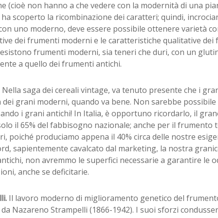
me (cioè non hanno a che vedere con la modernità di una pia
 ha scoperto la ricombinazione dei caratteri; quindi, incroc
con uno moderno, deve essere possibile ottenere varietà con
ive dei frumenti moderni e le caratteristiche qualitative dei 
, esistono frumenti moderni, sia teneri che duri, con un glut
ente a quello dei frumenti antichi.
.
Nella saga dei cereali vintage, va tenuto presente che i gr
à dei grani moderni, quando va bene. Non sarebbe possibile
sando i grani antichi! In Italia, è opportuno ricordarlo, il gr
olo il 65% del fabbisogno nazionale; anche per il frumento
ari, poiché produciamo appena il 40% circa delle nostre esigen
d, sapientemente cavalcato dal marketing, la nostra granic
ntichi, non avremmo le superfici necessarie a garantire le o
oni, anche se deficitarie.
li.
Il lavoro moderno di miglioramento genetico del frumento 
 da Nazareno Strampelli (1866-1942). I suoi sforzi condusser