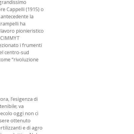
i grandissimo
e Cappelli (1915) o
 antecedente la
trampelli ha
lavoro pionieristico
il CIMMYT
lezionato i frumenti
el centro-sud
 come “rivoluzione
tora, l’esigenza di
enibile; va
secolo oggi non ci
ssere ottenuto
rtilizzanti e di agro