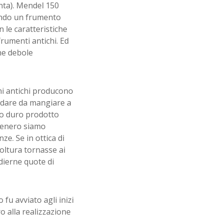
nta). Mendel 150
iando un frumento
 le caratteristiche
frumenti antichi. Ed
ine debole
ani antichi producono
 dare da mangiare a
ano duro prodotto
 tenero siamo
ze. Se in ottica di
oltura tornasse ai
dierne quote di
fu avviato agli inizi
o alla realizzazione