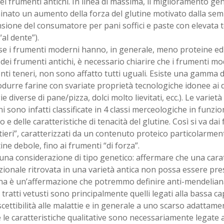
dei frumenti antichi. In linea di massima, il miglioramento ge
inato un aumento della forza del glutine motivato dalla se
ione del consumatore per pani soffici e paste con elevata t
“al dente”).
se i frumenti moderni hanno, in generale, meno proteine ed 
dei frumenti antichi, è necessario chiarire che i frumenti mod
nti teneri, non sono affatto tutti uguali. Esiste una gamma d
durre farine con svariate proprietà tecnologiche idonee ai div
ie diverse di pane/pizza, dolci molto lievitati, ecc.). Le variet
 sono infatti classificate in 4 classi merceologiche in funzi
o e delle caratteristiche di tenacità del glutine. Così si va dai
tieri”, caratterizzati da un contenuto proteico particolarme
ine debole, fino ai frumenti “di forza”.
 una considerazione di tipo genetico: affermare che una carat
zionale ritrovata in una varietà antica non possa essere pre
a è un’affermazione che potremmo definire anti-mendeliana
i tratti vetusti sono principalmente quelli legati alla bassa c
scettibilità alle malattie e in generale a uno scarso adattamen
le caratteristiche qualitative sono necessariamente legate 