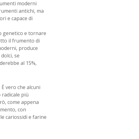
frumenti moderni
frumenti antichi, ma
ri e capace di
o genetico e tornare
utto il frumento di
moderni, produce
dolci, se
enderebbe al 15%,
 È vero che alcuni
 radicale più
però, come appena
amento, con
e cariossidi e farine