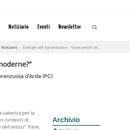
Notiziario
Eventi
Newsletter
Notiziario
Dialoghi sull’ Agroindustria – “Grani antichi: eli...
e moderne?”
iorenzuola d’Arda (PC)
a salvezza per la
Archivio
un contesto di
 dell'antico". Pane,