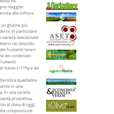
netico ha
mpre maggior
enuta alla cottura
un glutine più
erni, in particolare
i varietà selezionate
ersi usi (biscotti,
à dei frumenti teneri
one del contenuto
 frumenti
nte basso (<11%) e da
teristica qualitativa
sente in una
. In una varietà
apacità produttiva,
to al clima di oggi,
alla composizione