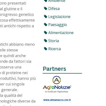
Ambiente
gono presentati
Difesa
l glutine e il
 progresso genetico
Legislazione
 cosa effettivamente
Paesaggio
ti antichi rispetto a
Alimentazione
Storia
ntichi abbiano meno
Ricerca
elle stesse
e quindi anche
ende da fattori sia
i osserva una
Partners
 di proteine nei
produttivi, hanno più
per cui singole
 generale.
a qualità del
nologiche diverse da