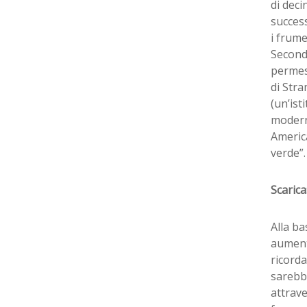
di deci
succes
i frume
Seconda
permess
di Str
(un’ist
moderni
America
verde”
Scarica
Alla ba
aumenta
ricorda
sarebbe
attrave