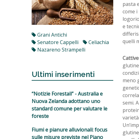
pasta e
come i 
logori
e tecni
differi
Grani Antichi
quelli 
Senatore Cappelli
Celiachia
Nazareno Strampelli
Cattivel
glutine
condiz
Ultimi inserimenti
meno gl
genetic
“Notizie Forestali” - Australia e
correla
Nuova Zelanda adottano uno
semi. A
standard comune per valutare le
protein
foreste
varietà
Un’impo
Fiumi e pianure alluvionali: focus
glutin
sulle misure previste nel Piano