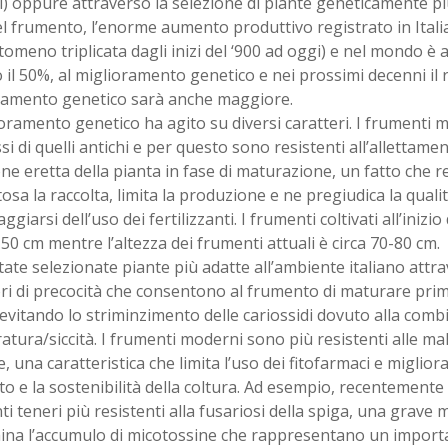
) oppure attraverso la selezione di piante geneticamente pi
l frumento, l’enorme aumento produttivo registrato in Italia
omeno triplicata dagli inizi del ‘900 ad oggi) e nel mondo è a
il 50%, al miglioramento genetico e nei prossimi decenni il 
ramento genetico sarà anche maggiore.
ioramento genetico ha agito su diversi caratteri. I frumenti
si di quelli antichi e per questo sono resistenti all’allettamen
ne eretta della pianta in fase di maturazione, un fatto che 
ltosa la raccolta, limita la produzione e ne pregiudica la quali
ggiarsi dell’uso dei fertilizzanti. I frumenti coltivati all’inizio
150 cm mentre l’altezza dei frumenti attuali è circa 70-80 cm.
ate selezionate piante più adatte all’ambiente italiano attra
ori di precocità che consentono al frumento di maturare prim
 evitando lo striminzimento delle cariossidi dovuto alla comb
tura/siccità. I frumenti moderni sono più resistenti alle mal
, una caratteristica che limita l’uso dei fitofarmaci e migliora
o e la sostenibilità della coltura. Ad esempio, recentemente s
i teneri più resistenti alla fusariosi della spiga, una grave 
ina l’accumulo di micotossine che rappresentano un importa