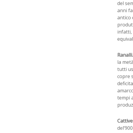
del se
anni fa
antico 
produtt
infatti
equival
Ranalli
la met
tutti u
copre s
deficit
amarcor
tempi a
produzi
Cattivel
del’900