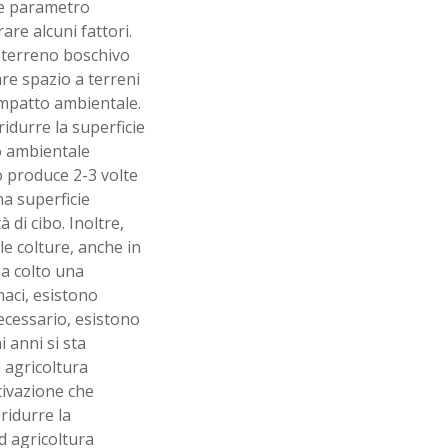
le parametro
are alcuni fattori.
 terreno boschivo
are spazio a terreni
impatto ambientale.
idurre la superficie
o ambientale
 produce 2-3 volte
na superficie
di cibo. Inoltre,
le colture, anche in
ha colto una
aci, esistono
necessario, esistono
i anni si sta
e agricoltura
tivazione che
ridurre la
d agricoltura