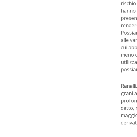
rischio
hanno u
present
rendere
Possia
alle va
cui abb
meno de
utilizz
possia
Ranalli.
grani a
profond
detto, 
maggior
derivat