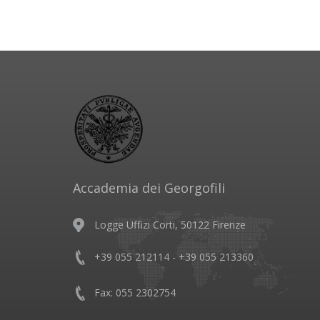
Accademia dei Georgofili
Logge Uffizi Corti, 50122 Firenze
+39 055 212114 - +39 055 213360
Fax: 055 2302754