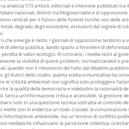
rca analizza 573 articoli, editoriali e interviste pubblicati tra i
tidiani nazionali, distinti tra filogovernativi e di opposizione.
ono centrali per il futuro delle foreste turche: uso delle aree
estali, degrado degli ecosistemi, esclusioni dal regime di tut
i.
ro che emerge è netto. I giornali di opposizione tendono a 
e di allerta pubblica, dando spazio a fenomeni di deforesta
 perdita di valori ecologici. Al contrario, i media vicini al go
amente la visibilità di questi problemi, normalizzandoli o p
li, quando non li rimuovono del tutto dal dibattito pubblico
 gli Autori dello studio, questa scelta comunicativa ha co
e le criticità ambientali non significa solo proteggere l’azi
ire la qualità della democrazia e indebolire la razionalità del
li. Senza un’informazione critica e accessibile, la gestione del
marsi solo in una questione tecnica sottratta al controllo del
ro mette così in evidenza un nodo cruciale: la comunicazione 
o informazione ambientale, ma un terreno di conflitto politic
oni mediatiche influenzano la percezione collettiva, orientan