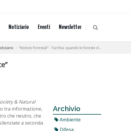
Notiziario
Eventi
Newsletter
otiziario
"Notizie Forestali" - Turchia: quando le foreste d...
te”
ociety & Natural
Archivio
to tra informazione,
ltro che neutro, che
Ambiente
silenziate a seconda
Difesa