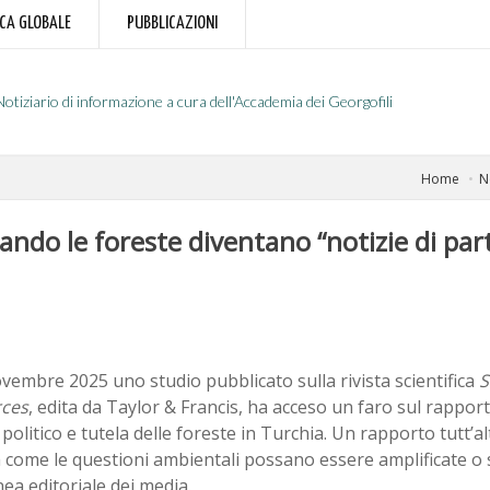
RCA GLOBALE
PUBBLICAZIONI
Notiziario di informazione a cura dell'Accademia dei Georgofili
Home
N
uando le foreste diventano “notizie di par
ovembre 2025 uno studio pubblicato sulla rivista scientifica
S
ces
, edita da Taylor & Francis, ha acceso un faro sul rappor
politico e tutela delle foreste in Turchia. Un rapporto tutt’a
come le questioni ambientali possano essere amplificate o 
inea editoriale dei media.