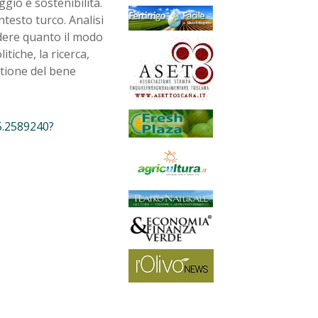
gio e sostenibilità.
ntesto turco. Analisi
ndere quanto il modo
itiche, la ricerca,
estione del bene
5.2589240?