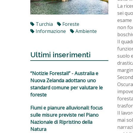
La rice
sei quo
esame s
Turchia
Foreste
non for
Informazione
Ambiente
boschiv
Il quad
funzion
Ultimi inserimenti
suolo e
drastic
margina
“Notizie Forestali” - Australia e
Secondo
Nuova Zelanda adottano uno
Oscurar
standard comune per valutare le
impover
foreste
foresta
trasfor
Fiumi e pianure alluvionali: focus
Il lavo
sulle misure previste nel Piano
mai sol
Nazionale di Ripristino della
narrazi
Natura