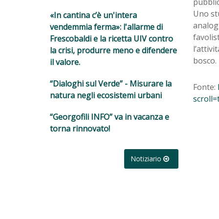
pubblic
Uno stu
«In cantina c’è un'intera
analogh
vendemmia ferma»: l'allarme di
favolis
Frescobaldi e la ricetta UIV contro
l’attiv
la crisi, produrre meno e difendere
bosco.
il valore.
“Dialoghi sul Verde” - Misurare la
Fonte:
natura negli ecosistemi urbani
scroll
“Georgofili INFO” va in vacanza e
torna rinnovato!
Notiziario