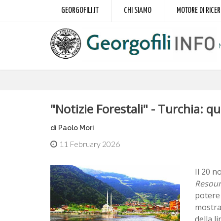
GEORGOFILI.IT
CHI SIAMO
MOTORE DI RICE
"Notizie Forestali" - Turchia: q
di Paolo Mori
11 February 2026
Il 20 n
Resour
potere 
mostra 
della l