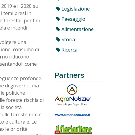
l 2019 e il 2020 su
Legislazione
 I temi presi in
Paesaggio
 forestali per fini
ela e incendi
Alimentazione
Storia
svolgere una
zione, consumo di
Ricerca
verno riducono
resentandoli come
.
Partners
nseguenze profonde.
one di governo, ma
le politiche
le foreste rischia di
la società.
sulle foreste non è
o e culturale. Le
o le priorità