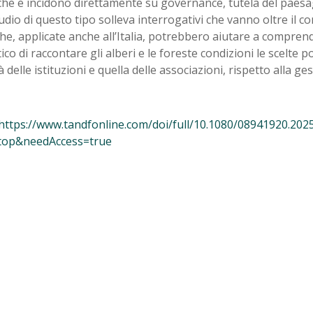
he e incidono direttamente su governance, tutela del paesag
dio di questo tipo solleva interrogativi che vanno oltre il co
e, applicate anche all’Italia, potrebbero aiutare a compre
tico di raccontare gli alberi e le foreste condizioni le scelte pol
ità delle istituzioni e quella delle associazioni, rispetto alla g
https://www.tandfonline.com/doi/full/10.1080/08941920.202
=top&needAccess=true