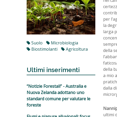
nel cam
certez
contrib
per l’a
la degr
larga p
concent
Suolo
Microbiologia
sempre 
Biostimolanti
Agricoltura
della s
l’abban
faticos
Ultimi inserimenti
della b
a mio a
pratich
“Notizie Forestali” - Australia e
dalla d
Nuova Zelanda adottano uno
micror
standard comune per valutare le
foreste
Nannip
ultimi 
Fiumi e pianure alluvionali: focus