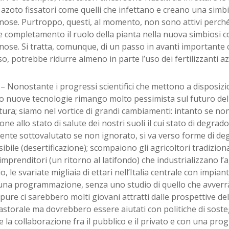
 azoto fissatori come quelli che infettano e creano una simb
ose. Purtroppo, questi, al momento, non sono attivi perché n
e completamento il ruolo della pianta nella nuova simbiosi 
ose. Si tratta, comunque, di un passo in avanti importante 
o, potrebbe ridurre almeno in parte l’uso dei fertilizzanti azo
i
– Nonostante i progressi scientifici che mettono a disposi
lo nuove tecnologie rimango molto pessimista sul futuro del
tura; siamo nel vortice di grandi cambiamenti: intanto se non
one allo stato di salute dei nostri suoli il cui stato di degra
ente sottovalutato se non ignorato, si va verso forme di d
sibile (desertificazione); scompaiono gli agricoltori tradiziona
imprenditori (un ritorno al latifondo) che industrializzano l’
, le svariate migliaia di ettari nell’Italia centrale con impianti
una programmazione, senza uno studio di quello che avverrà
ppure ci sarebbero molti giovani attratti dalle prospettive d
astorale ma dovrebbero essere aiutati con politiche di sost
e la collaborazione fra il pubblico e il privato e con una p