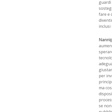
guardi 
sostegn
fare e 
divent
inclusi
Nannip
aumenta
sperare
tecnol
adeguat
giusta
per inv
princip
ma cos
disposi
process
se non 
pubblic