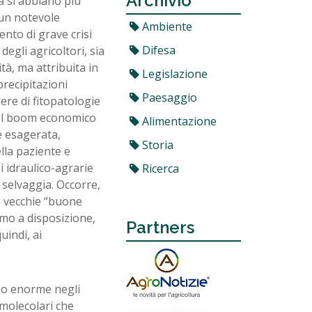
Archivio
a si abbiano più
 un notevole
Ambiente
ento di grave crisi
Difesa
degli agricoltori, sia
tà, ma attribuita in
Legislazione
 precipitazioni
Paesaggio
gere di fitopatologie
 del boom economico
Alimentazione
e esagerata,
Storia
ella paziente e
i idraulico-agrarie
Ricerca
 selvaggia. Occorre,
e vecchie “buone
amo a disposizione,
Partners
uindi, ai
po enorme negli
 molecolari che