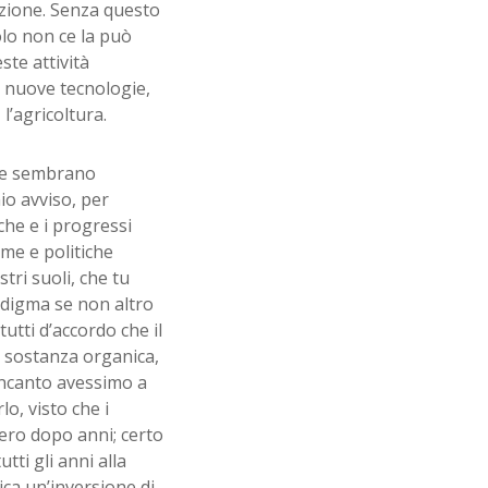
azione. Senza questo
olo non ce la può
ste attività
 nuove tecnologie,
 l’agricoltura.
 che sembrano
io avviso, per
che e i progressi
me e politiche
tri suoli, che tu
digma se non altro
utti d’accordo che il
i sostanza organica,
incanto avessimo a
o, visto che i
ero dopo anni; certo
ti gli anni alla
ca un’inversione di