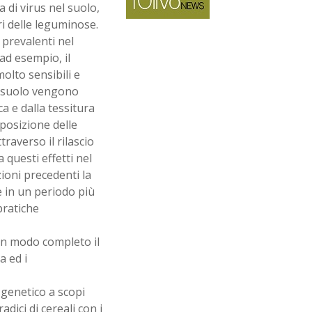
 di virus nel suolo,
ri delle leguminose.
prevalenti nel
ad esempio, il
olto sensibili e
el suolo vengono
a e dalla tessitura
mposizione delle
raverso il rilascio
 questi effetti nel
zioni precedenti la
e in un periodo più
pratiche
in modo completo il
a ed i
 genetico a scopi
adici di cereali con i