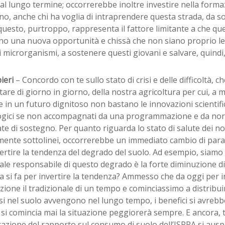
al lungo termine; occorrerebbe inoltre investire nella form
o, anche chi ha voglia di intraprendere questa strada, da s
questo, purtroppo, rappresenta il fattore limitante a che que
ino una nuova opportunità e chissà che non siano proprio le
 i microrganismi, a sostenere questi giovani e salvare, quindi,
ieri
– Concordo con te sullo stato di crisi e delle difficoltà,
re di giorno in giorno, della nostra agricoltura per cui, a m
 in un futuro dignitoso non bastano le innovazioni scientifi
ogici se non accompagnati da una programmazione e da nor
e di sostegno. Per quanto riguarda lo stato di salute dei nos
mente sottolinei, occorrerebbe un immediato cambio di para
ertire la tendenza del degrado del suolo. Ad esempio, siamo t
ale responsabile di questo degrado è la forte diminuzione d
a si fa per invertire la tendenza? Ammesso che da oggi per 
zione il tradizionale di un tempo e cominciassimo a distribuirl
i nel suolo avvengono nel lungo tempo, i benefici si avrebb
si comincia mai la situazione peggiorerà sempre. E ancora, tut
azione del rapporto sul consumo di suolo dell’ISPRA si auspi