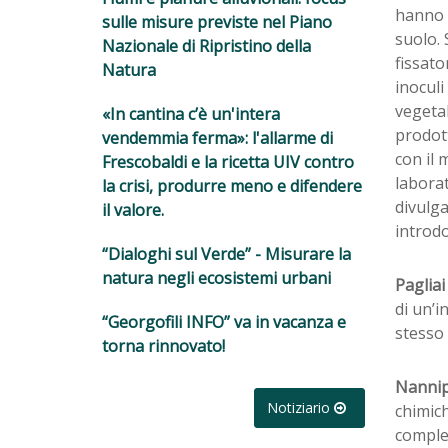
hanno c
sulle misure previste nel Piano
suolo. 
Nazionale di Ripristino della
fissato
Natura
inoculi
vegetal
«In cantina c’è un'intera
prodot
vendemmia ferma»: l'allarme di
con il 
Frescobaldi e la ricetta UIV contro
labora
la crisi, produrre meno e difendere
divulga
il valore.
introdo
“Dialoghi sul Verde” - Misurare la
natura negli ecosistemi urbani
Paglia
di un’i
“Georgofili INFO” va in vacanza e
stesso 
torna rinnovato!
Nannip
Notiziario
chimich
comples