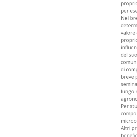
proprie
per ese
Nel bre
determi
valore 
proprio
influen
del suo
comunit
di comp
breve p
semina 
lungo n
agrono
Per st
comport
microo
Altri p
benefic