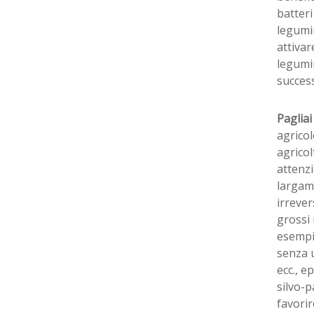
batteri
legumin
attivar
legumin
success
Paglia
agrico
agricol
attenzi
largam
irrever
grossi 
esempio
senza 
ecc., e
silvo-p
favorir