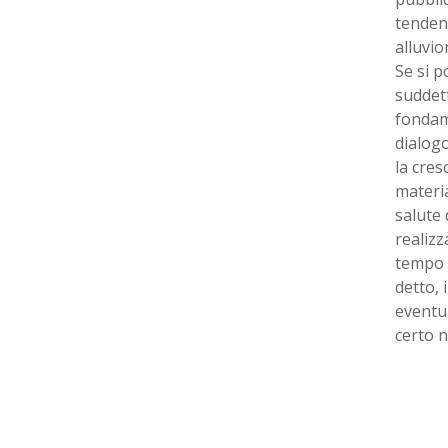
tenden
alluvion
Se si p
suddett
fondame
dialogo
la cres
materia
salute 
realizz
tempo 
detto, 
eventua
certo n