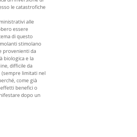
sso le catastrofiche
inistrativi alle
ebbero essere
 tema di questo
timolanti stimolano
e provenienti da
à biologica e la
e, difficile da
 (sempre limitati nel
perché, come già
ffetti benefici o
anifestare dopo un