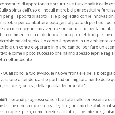
onsentito di approfondire struttura e funzionalità delle com
Sulla spinta dell’uso di inoculi microbici per sostituire fertili
ri per gli apporti di azoto), si è progredito con le innovazio
 microbici per combattere patogeni al posto di pesticidi, per 
e con microorganismi aventi azioni benefiche per la pianta. 
ti in commercio ma molti inoculi sono poco efficaci perché
microbioma del suolo. Un conto è operare in un ambiente con
torio e un conto è operare in pieno campo; per fare un esem
tivo è come il poco successo che hanno spesso lepri e fagia
tti nell’ambiente.
i
- Quali sono, a tuo avviso, le nuove frontiere della biologia d
nversione di tendenza che porti ad un miglioramento delle qu
e, di conseguenza, della qualità dei prodotti?
ieri
– Grandi progressi sono stati fatti nelle conoscenze del
e fisiche e nella conoscenza degli organismi che abitano il 
so capire, però, come funziona il tutto, cioè microorganismi