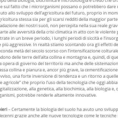
po della biologia, biochimica e microbiologia e credo che or
ze sul fatto che i microrganismi possano o potrebbero dare
uto allo sviluppo dell’agricoltura del futuro, proprio in mom
gricoltura stessa sia per gli scarsi redditi della maggior parte 
adazione dei nostri suoli, non percepita nella sua reale gravi
arte alle avversità della crisi climatica in atto con le violente
rate in un breve periodo, i lunghi periodi di siccità e l’insor
più aggressive. In realtà stiamo scontando ora gli effetti
econda metà del secolo scorso con l’intensificazione coltural
dono delle terre dell’alta collina e montagna e, quindi, di qu
a opera di governo del territorio ma anche delle sistemazion
assa collina e pianura e, ancor più grave, la cementificazione
vviso, una forte inversione di tendenza e un ritorno a quell
e agricole” che proprio l’uso della tecnologia che oggi abbi
igitalizzazione, alla genetica, alla biochimica, alla biologia e, q
ganismi, potrebbe renderle altamente innovative.
ieri
– Certamente la biologia del suolo ha avuto uno svilup
decenni grazie anche alle nuove tecnologie come le tecniche