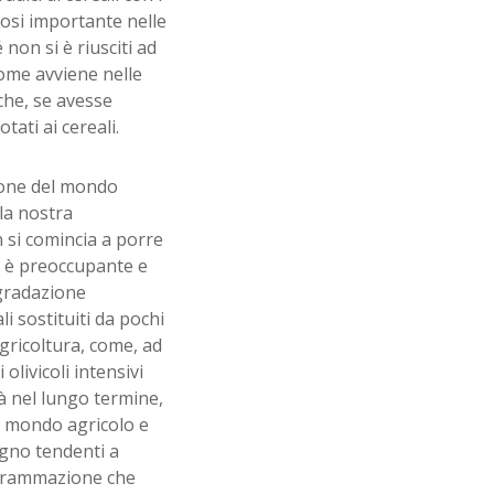
iosi importante nelle
on si è riusciti ad
come avviene nelle
che, se avesse
tati ai cereali.
zione del mondo
la nostra
 si comincia a porre
do è preoccupante e
egradazione
li sostituiti da pochi
agricoltura, come, ad
 olivicoli intensivi
 nel lungo termine,
el mondo agricolo e
egno tendenti a
rogrammazione che