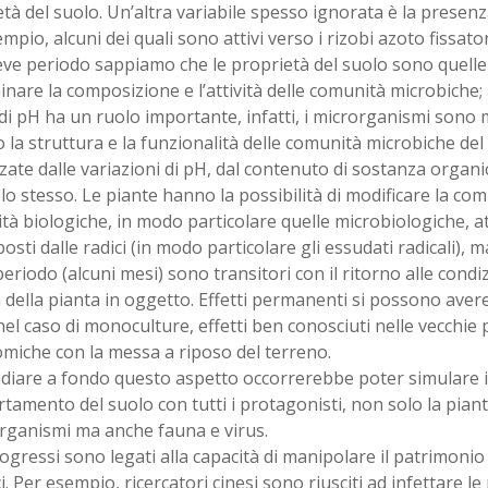
tà del suolo. Un’altra variabile spesso ignorata è la presenza
mpio, alcuni dei quali sono attivi verso i rizobi azoto fissato
ve periodo sappiamo che le proprietà del suolo sono quelle 
nare la composizione e l’attività delle comunità microbiche; 
di pH ha un ruolo importante, infatti, i microrganismi sono m
 la struttura e la funzionalità delle comunità microbiche d
zate dalle variazioni di pH, dal contenuto di sostanza organic
lo stesso. Le piante hanno la possibilità di modificare la co
à biologiche, in modo particolare quelle microbiologiche, att
osti dalle radici (in modo particolare gli essudati radicali), ma
eriodo (alcuni mesi) sono transitori con il ritorno alle condi
della pianta in oggetto. Effetti permanenti si possono aver
el caso di monoculture, effetti ben conosciuti nelle vecchie 
miche con la messa a riposo del terreno.
udiare a fondo questo aspetto occorrerebbe poter simulare 
amento del suolo con tutti i protagonisti, non solo la piant
rganismi ma anche fauna e virus.
rogressi sono legati alla capacità di manipolare il patrimonio
i. Per esempio, ricercatori cinesi sono riusciti ad infettare le r