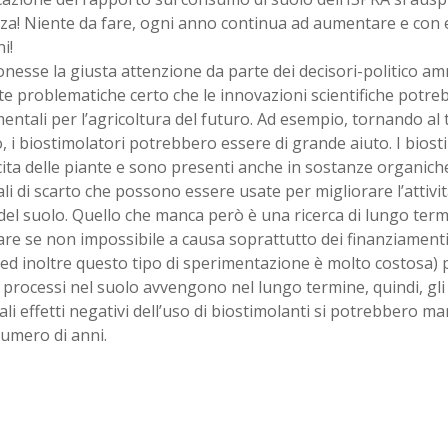
za! Niente da fare, ogni anno continua ad aumentare e con e
i!
onesse la giusta attenzione da parte dei decisori-politico amm
e problematiche certo che le innovazioni scientifiche potr
ntali per l’agricoltura del futuro. Ad esempio, tornando al
, i biostimolatori potrebbero essere di grande aiuto. I bios
cita delle piante e sono presenti anche in sostanze organich
li di scarto che possono essere usate per migliorare l’attivit
del suolo. Quello che manca però è una ricerca di lungo termin
are se non impossibile a causa soprattutto dei finanziamenti
ed inoltre questo tipo di sperimentazione è molto costosa) 
i processi nel suolo avvengono nel lungo termine, quindi, gli e
li effetti negativi dell’uso di biostimolanti si potrebbero m
umero di anni.