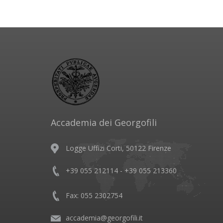
Accademia dei Georgofili
Logge Uffizi Corti, 50122 Firenze
+39 055 212114 - +39 055 213360
Fax: 055 2302754
accademia@georgofili.it