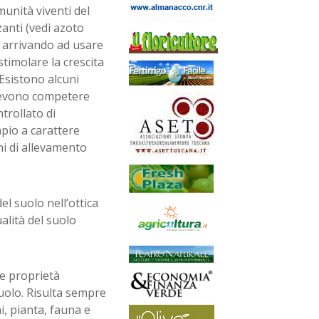
unità viventi del
zzanti (vedi azoto
ni arrivando ad usare
stimolare la crescita
Esistono alcuni
 devono competere
trollato di
pio a carattere
ni di allevamento
el suolo nell’ottica
alità del suolo
le proprietà
suolo. Risulta sempre
, pianta, fauna e