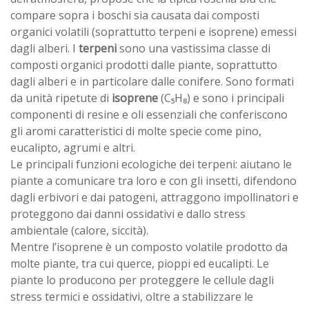
compare sopra i boschi sia causata dai composti
organici volatili (soprattutto terpeni e isoprene) emessi
dagli alberi. I
terpeni
sono una vastissima classe di
composti organici prodotti dalle piante, soprattutto
dagli alberi e in particolare dalle conifere. Sono formati
da unità ripetute di
isoprene
(C₅H₈) e sono i principali
componenti di resine e oli essenziali che conferiscono
gli aromi caratteristici di molte specie come pino,
eucalipto, agrumi e altri.
Le principali funzioni ecologiche dei terpeni: aiutano le
piante a comunicare tra loro e con gli insetti, difendono
dagli erbivori e dai patogeni, attraggono impollinatori e
proteggono dai danni ossidativi e dallo stress
ambientale (calore, siccità).
Mentre l’isoprene è un composto volatile prodotto da
molte piante, tra cui querce, pioppi ed eucalipti. Le
piante lo producono per proteggere le cellule dagli
stress termici e ossidativi, oltre a stabilizzare le