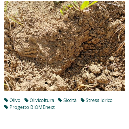
Olivo
Olivicoltura
Siccità
Stress Idrico
Progetto BIOMEnext