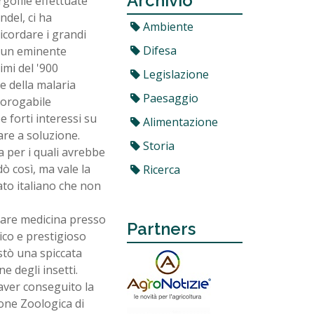
Archivio
rgofile effettuate
ndel, ci ha
Ambiente
icordare i grandi
Difesa
i un eminente
imi del '900
Legislazione
se della malaria
Paesaggio
rorogabile
 forti interessi su
Alimentazione
are a soluzione.
Storia
a per i quali avrebbe
 così, ma vale la
Ricerca
ato italiano che non
diare medicina presso
Partners
ico e prestigioso
estò una spiccata
e degli insetti.
 aver conseguito la
ione Zoologica di