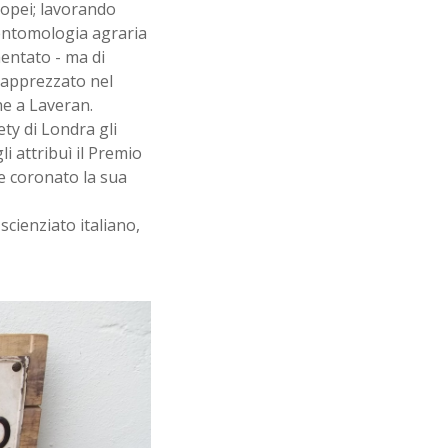
uropei; lavorando
 entomologia agraria
mentato - ma di
 apprezzato nel
e a Laveran.
ty di Londra gli
i attribuì il Premio
e coronato la sua
cienziato italiano,