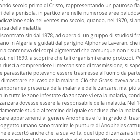
ondo secolo prima di Cristo, rappresentando un pauroso fla
ri della penisola, in particolare nelle numerose aree paludose
dicazione solo nel ventesimo secolo, quando, nel 1970, si a
sa della malattia.
riscontrato sin dal 1878, ad opera di un gruppo di studiosi fr
no in Algeria e guidati dal parigino Alphonse Laveran, che i
aria conteneva dei corpi pigmentati che comunque non risult
si, nel 1890, a scoprire che tali organismi erano protozoi,
P
riuscì a comprendere il meccanismo di trasmissione; si sap
e parassitarie potevano essere trasmesse all'uomo da parte d
dimostrare nel caso della malaria. Ciò che Grassi aveva acu
emporanea presenza della malaria e delle zanzare, ma, più s
 in tutte le zone infestate da zanzare vi era la malaria, con
 zanzara dovesse essere la responsabile della malattia. Nel 
amentale studio al termine del quale concluse che la malar
are appartenenti al genere Anopheles e fu in grado di tras
soggetto umano sano tramite le punture di Anopheles cattur
he e accertò anche che, a sua volta, quel tipo di zanzara si