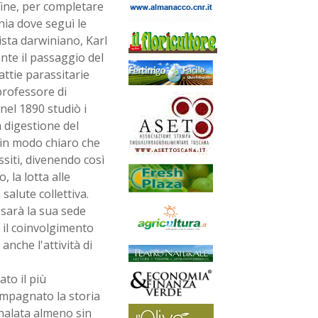
fine, per completare
nia dove seguì le
ista darwiniano, Karl
te il passaggio del
attie parassitarie
professore di
nel 1890 studiò i
a digestione del
 in modo chiaro che
siti, divenendo così
 la lotta alle
alute collettiva.
 sarà la sua sede
 il coinvolgimento
nche l'attività di
to il più
ompagnato la storia
gnalata almeno sin