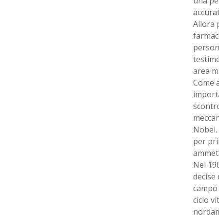
una per
accurat
Allora 
farmaco
persona
testimo
area ma
Come a
import
scontro
meccani
Nobel. 
per pri
ammetto
Nel 190
decise 
campo d
ciclo vi
nordame