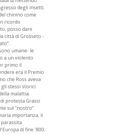
 malaria mettendo
gresso degli insetti.
 del chinino come
un ricordo
ato, posso dare
a città di Grosseto -
ato".
 sono umane- le
o a un violento
r primo il
endere era il Premio
gono che Ross aveva
i stessi storici
ella malattia.
di protesta Grassi
nte sul "nostro"
aria importanza, il
 parassita
l'Europa di fine '800.