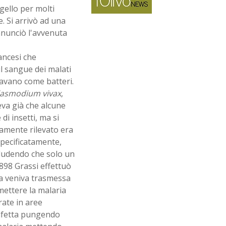
gello per molti
. Si arrivò ad una
nnunciò l'avvenuta
ancesi che
l sangue dei malati
avano come batteri.
lasmodium vivax
,
eva già che alcune
i insetti, ma si
tamente rilevato era
pecificatamente,
cludendo che solo un
1898 Grassi effettuò
ia veniva trasmessa
mettere la malaria
ate in aree
 infetta pungendo