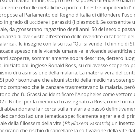
sona malata. Infine, scoprì che ci si poteva difendere dalla
amente reticelle metalliche a porte e finestre impedendo l'in
propose al Parlamento del Regno d'Italia di diffondere l'uso
 in grado di uccidere i parassiti (i plasmodi). Se consentite 
le, da grossetano ragazzino degli anni '50 del secolo pass
nianza di aver visto all'esterno delle rivendite di tabacco dell
larica-, le insegne con la scritta "Qui si vende il chinino di St
ccade spesso nelle vicende umane -e le vicende scientifiche
anti scoperte, sommariamente sopra descritte, dettero luog
, iniziato dall'inglese Ronald Ross, su chi avesse scoperto pe
smo di trasmissione della malaria. La materia vera del cont
Si può riscontrare che alcuni storici della medicina sosten
mo compreso che le zanzare trasmettevano la malaria, però gl
no che fu Grassi ad identificare l'Anopheles come vettore d
2 il Nobel per la medicina fu assegnato a Ross; come forma 
di abbandonare la ricerca sulla malaria e passò definitivame
edicandosi ad una tematica specificamente agraria e di prim
tale della fillossera della vite (
Phylloxera vastatrix
) un insetto
ricano che rischiò di cancellare la coltivazione della vite dal