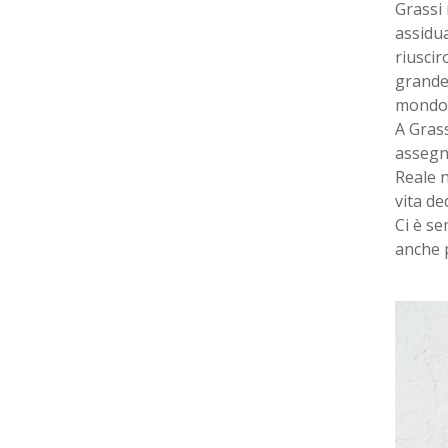
Grassi 
assidua
riuscir
grande
mondo.
A Grass
assegnò
Reale n
vita de
Ci è se
anche 