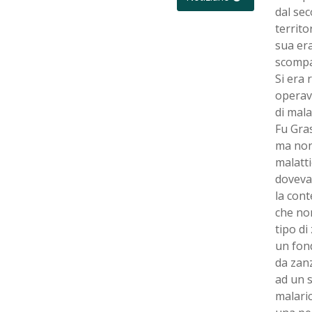
dal sec
territo
sua era
scompar
Si era 
operava
di mal
Fu Gras
ma non 
malatti
doveva 
la cont
che non
tipo di
un fond
da zanz
ad un 
malaric