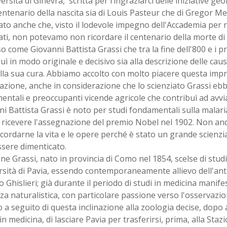
versità di Ginevra, scritta per ringraziarci delle iniziative geo
entenario della nascita sia di Louis Pasteur che di Gregor Me
to anche che, visto il lodevole impegno dell'Accademia per r
ati, non potevamo non ricordare il centenario della morte d
o come Giovanni Battista Grassi che tra la fine dell'800 e i pr
uì in modo originale e decisivo sia alla descrizione delle cau
lla sua cura. Abbiamo accolto con molto piacere questa imp
tazione, anche in considerazione che lo scienziato Grassi ebbe
ntali e preoccupanti vicende agricole che contribuì ad avvi
i Battista Grassi è noto per studi fondamentali sulla malari
ricevere l'assegnazione del premio Nobel nel 1902. Non andò
cordarne la vita e le opere perché è stato un grande scienzi
ssere dimenticato.
ane Grassi, nato in provincia di Como nel 1854, scelse di stu
rsità di Pavia, essendo contemporaneamente allievo dell'ant
o Ghislieri; già durante il periodo di studi in medicina manif
a naturalistica, con particolare passione verso l'osservazion
 a seguito di questa inclinazione alla zoologia decise, dopo
in medicina, di lasciare Pavia per trasferirsi, prima, alla Staz