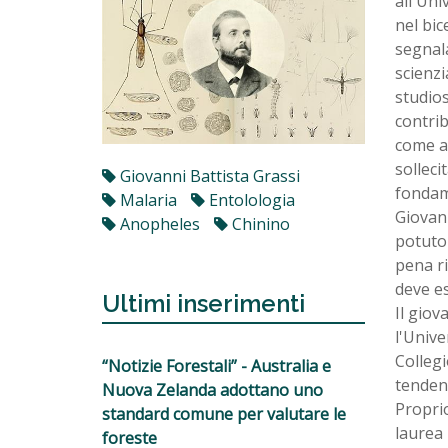
all'Uni
nel bic
segnala
scienzi
studios
contrib
come a
solleci
Giovanni Battista Grassi
fondame
Malaria
Entolologia
Giovann
Anopheles
Chinino
potuto 
pena ri
deve e
Ultimi inserimenti
Il giov
l'Unive
Collegi
“Notizie Forestali” - Australia e
tendenz
Nuova Zelanda adottano uno
Proprio
standard comune per valutare le
laurea 
foreste