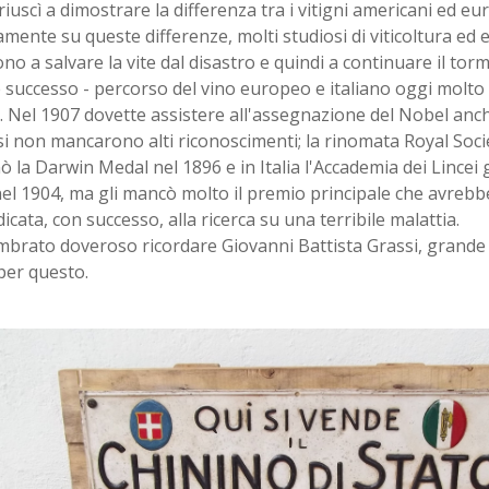
riuscì a dimostrare la differenza tra i vitigni americani ed e
mente su queste differenze, molti studiosi di viticoltura ed
ono a salvare la vite dal disastro e quindi a continuare il tor
 successo - percorso del vino europeo e italiano oggi molto
 Nel 1907 dovette assistere all'assegnazione del Nobel anch
i non mancarono alti riconoscimenti; la rinomata Royal Socie
 la Darwin Medal nel 1896 e in Italia l'Accademia dei Lincei gl
el 1904, ma gli mancò molto il premio principale che avrebb
dicata, con successo, alla ricerca su una terribile malattia.
mbrato doveroso ricordare Giovanni Battista Grassi, grande s
per questo.