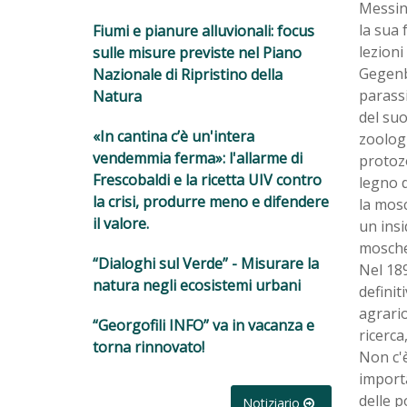
Messina
la sua 
Fiumi e pianure alluvionali: focus
lezioni
sulle misure previste nel Piano
Gegenb
Nazionale di Ripristino della
parassi
Natura
del suo
«In cantina c’è un'intera
zoologi
vendemmia ferma»: l'allarme di
protozo
Frescobaldi e la ricetta UIV contro
legno d
la crisi, produrre meno e difendere
la mosc
il valore.
un insi
mosche 
“Dialoghi sul Verde” - Misurare la
Nel 189
natura negli ecosistemi urbani
defini
agrario
“Georgofili INFO” va in vacanza e
ricerca
torna rinnovato!
Non c'è
importa
delle p
Notiziario