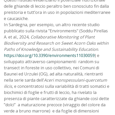
delle ghiande di leccio peraltro ben conosciuto fin dalla
preistoria e tutt’ora in uso in popolazioni mediterranee
e caucasiche.
In Sardegna, per esempio, un altro recente studio
pubblicato sulla rivista "Environments" (Soddu Pirellas
A. et al., 2024,
Collaborative Monitoring of Plant
Biodiversity and Research on Sweet Acorn Oaks within
Paths of Knowledge and Sustainability Education
.
https://doi.org/10.3390/environments11030059
) e
sviluppato attraverso campionamenti random su
transect in foreste in uso collettivo, nei Comuni di
Baunei ed Urzulei (OG), ad alta naturalità, rientranti
nella serie sarda dell’
Aceri monspessulani-quercetum
ilicis
, e concentratosi sulla variabilità di tratti somatici e
biochimici di foglie e frutti di leccio, ha rivelato la
presenza di piante caratterizzate da ghiande così dette
”dolci” a maturazione precoce (viraggio del colore da
verde a bruno marrone) e da foglie di dimensioni