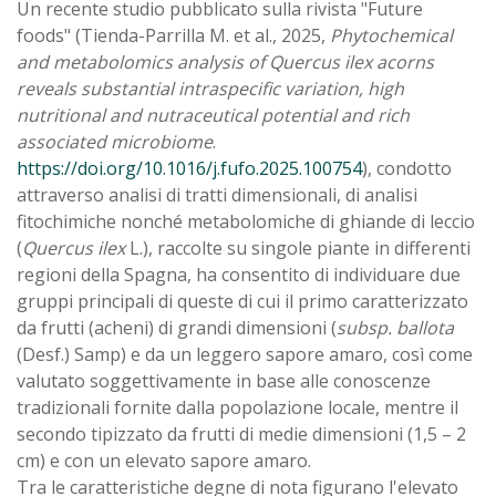
Un recente studio pubblicato sulla rivista "Future
foods" (Tienda-Parrilla M. et al., 2025,
Phytochemical
and metabolomics analysis of Quercus ilex acorns
reveals substantial intraspecific variation, high
nutritional and nutraceutical potential and rich
associated microbiome
.
https://doi.org/10.1016/j.fufo.2025.100754
), condotto
attraverso analisi di tratti dimensionali, di analisi
fitochimiche nonché metabolomiche di ghiande di leccio
(
Quercus ilex
L.), raccolte su singole piante in differenti
regioni della Spagna, ha consentito di individuare due
gruppi principali di queste di cui il primo caratterizzato
da frutti (acheni) di grandi dimensioni (
subsp. ballota
(Desf.) Samp) e da un leggero sapore amaro, così come
valutato soggettivamente in base alle conoscenze
tradizionali fornite dalla popolazione locale, mentre il
secondo tipizzato da frutti di medie dimensioni (1,5 – 2
cm) e con un elevato sapore amaro.
Tra le caratteristiche degne di nota figurano l'elevato