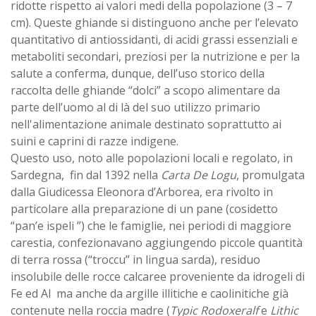
ridotte rispetto ai valori medi della popolazione (3 – 7
cm). Queste ghiande si distinguono anche per l’elevato
quantitativo di antiossidanti, di acidi grassi essenziali e
metaboliti secondari, preziosi per la nutrizione e per la
salute a conferma, dunque, dell’uso storico della
raccolta delle ghiande “dolci” a scopo alimentare da
parte dell’uomo al di là del suo utilizzo primario
nell'alimentazione animale destinato soprattutto ai
suini e caprini di razze indigene.
Questo uso, noto alle popolazioni locali e regolato, in
Sardegna, fin dal 1392 nella
Carta De Logu
, promulgata
dalla Giudicessa Eleonora d’Arborea, era rivolto in
particolare alla preparazione di un pane (cosidetto
“pan’e ispeli ”) che le famiglie, nei periodi di maggiore
carestia, confezionavano aggiungendo piccole quantità
di terra rossa (“troccu” in lingua sarda), residuo
insolubile delle rocce calcaree proveniente da idrogeli di
Fe ed Al ma anche da argille illitiche e caolinitiche già
contenute nella roccia madre (
Typic Rodoxeralf
e
Lithic