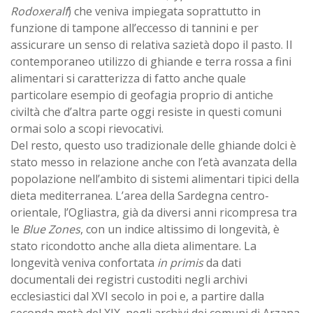
Rodoxeralf
) che veniva impiegata soprattutto in
funzione di tampone all’eccesso di tannini e per
assicurare un senso di relativa sazietà dopo il pasto. Il
contemporaneo utilizzo di ghiande e terra rossa a fini
alimentari si caratterizza di fatto anche quale
particolare esempio di geofagia proprio di antiche
civiltà che d’altra parte oggi resiste in questi comuni
ormai solo a scopi rievocativi.
Del resto, questo uso tradizionale delle ghiande dolci è
stato messo in relazione anche con l’età avanzata della
popolazione nell’ambito di sistemi alimentari tipici della
dieta mediterranea. L’area della Sardegna centro-
orientale, l’Ogliastra, già da diversi anni ricompresa tra
le
Blue Zones
, con un indice altissimo di longevità, è
stato ricondotto anche alla dieta alimentare. La
longevità veniva confortata
in primis
da dati
documentali dei registri custoditi negli archivi
ecclesiastici dal XVI secolo in poi e, a partire dalla
seconda metà del XIX, negli archivi dei comuni di Arzana,