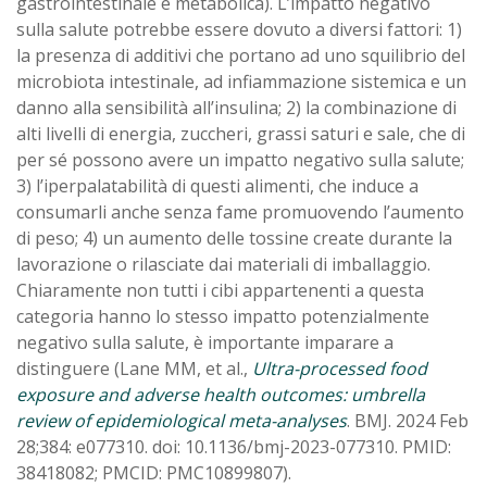
gastrointestinale e metabolica). L’impatto negativo
sulla salute potrebbe essere dovuto a diversi fattori: 1)
la presenza di additivi che portano ad uno squilibrio del
microbiota intestinale, ad infiammazione sistemica e un
danno alla sensibilità all’insulina; 2) la combinazione di
alti livelli di energia, zuccheri, grassi saturi e sale, che di
per sé possono avere un impatto negativo sulla salute;
3) l’iperpalatabilità di questi alimenti, che induce a
consumarli anche senza fame promuovendo l’aumento
di peso; 4) un aumento delle tossine create durante la
lavorazione o rilasciate dai materiali di imballaggio.
Chiaramente non tutti i cibi appartenenti a questa
categoria hanno lo stesso impatto potenzialmente
negativo sulla salute, è importante imparare a
distinguere (Lane MM, et al.,
Ultra-processed food
exposure and adverse health outcomes: umbrella
review of epidemiological meta-analyses
. BMJ. 2024 Feb
28;384: e077310. doi: 10.1136/bmj-2023-077310. PMID:
38418082; PMCID: PMC10899807).