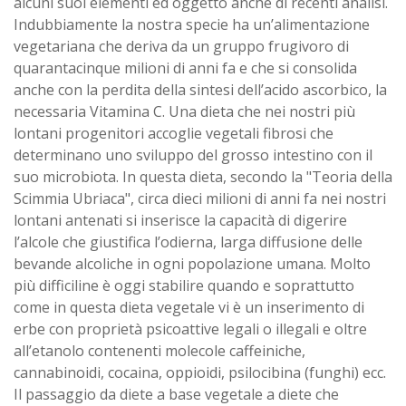
alcuni suoi elementi ed oggetto anche di recenti analisi.
Indubbiamente la nostra specie ha un’alimentazione
vegetariana che deriva da un gruppo frugivoro di
quarantacinque milioni di anni fa e che si consolida
anche con la perdita della sintesi dell’acido ascorbico, la
necessaria Vitamina C. Una dieta che nei nostri più
lontani progenitori accoglie vegetali fibrosi che
determinano uno sviluppo del grosso intestino con il
suo microbiota. In questa dieta, secondo la "Teoria della
Scimmia Ubriaca", circa dieci milioni di anni fa nei nostri
lontani antenati si inserisce la capacità di digerire
l’alcole che giustifica l’odierna, larga diffusione delle
bevande alcoliche in ogni popolazione umana. Molto
più difficiline è oggi stabilire quando e soprattutto
come in questa dieta vegetale vi è un inserimento di
erbe con proprietà psicoattive legali o illegali e oltre
all’etanolo contenenti molecole caffeiniche,
cannabinoidi, cocaina, oppioidi, psilocibina (funghi) ecc.
Il passaggio da diete a base vegetale a diete che