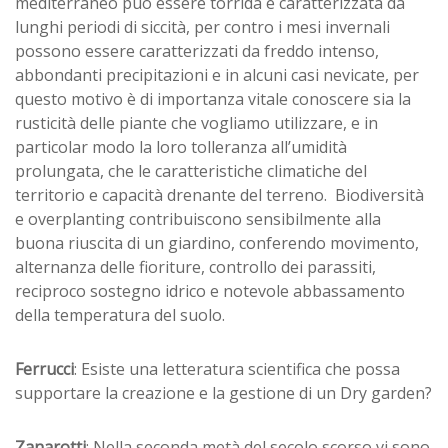
mediterraneo può essere torrida e caratterizzata da
lunghi periodi di siccità, per contro i mesi invernali
possono essere caratterizzati da freddo intenso,
abbondanti precipitazioni e in alcuni casi nevicate, per
questo motivo è di importanza vitale conoscere sia la
rusticità delle piante che vogliamo utilizzare, e in
particolar modo la loro tolleranza all’umidità
prolungata, che le caratteristiche climatiche del
territorio e capacità drenante del terreno. Biodiversità
e overplanting contribuiscono sensibilmente alla
buona riuscita di un giardino, conferendo movimento,
alternanza delle fioriture, controllo dei parassiti,
reciproco sostegno idrico e notevole abbassamento
della temperatura del suolo.
Ferrucci
: Esiste una letteratura scientifica che possa
supportare la creazione e la gestione di un Dry garden?
Zanarotti
: Nella seconda metà del secolo scorso vi sono