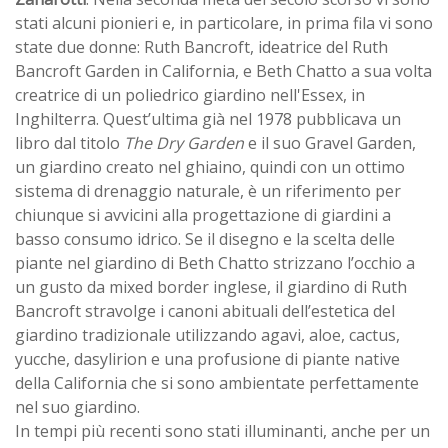
stati alcuni pionieri e, in particolare, in prima fila vi sono
state due donne: Ruth Bancroft, ideatrice del Ruth
Bancroft Garden in California, e Beth Chatto a sua volta
creatrice di un poliedrico giardino nell'Essex, in
Inghilterra. Quest’ultima già nel 1978 pubblicava un
libro dal titolo
The Dry Garden
e il suo Gravel Garden,
un giardino creato nel ghiaino, quindi con un ottimo
sistema di drenaggio naturale, è un riferimento per
chiunque si avvicini alla progettazione di giardini a
basso consumo idrico. Se il disegno e la scelta delle
piante nel giardino di Beth Chatto strizzano l’occhio a
un gusto da mixed border inglese, il giardino di Ruth
Bancroft stravolge i canoni abituali dell’estetica del
giardino tradizionale utilizzando agavi, aloe, cactus,
yucche, dasylirion e una profusione di piante native
della California che si sono ambientate perfettamente
nel suo giardino.
In tempi più recenti sono stati illuminanti, anche per un