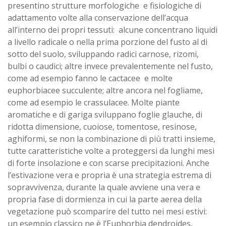
presentino strutture morfologiche e fisiologiche di
adattamento volte alla conservazione dell’acqua
all’interno dei propri tessuti: alcune concentrano liquidi
a livello radicale o nella prima porzione del fusto al di
sotto del suolo, sviluppando radici carnose, rizomi,
bulbi o caudici; altre invece prevalentemente nel fusto,
come ad esempio fanno le cactacee e molte
euphorbiacee succulente; altre ancora nel fogliame,
come ad esempio le crassulacee. Molte piante
aromatiche e di gariga sviluppano foglie glauche, di
ridotta dimensione, cuoiose, tomentose, resinose,
aghiformi, se non la combinazione di più tratti insieme,
tutte caratteristiche volte a proteggersi da lunghi mesi
di forte insolazione e con scarse precipitazioni. Anche
l’estivazione vera e propria è una strategia estrema di
sopravvivenza, durante la quale avviene una vera e
propria fase di dormienza in cui la parte aerea della
vegetazione può scomparire del tutto nei mesi estivi:
un esempio classico ne è l’Euphorbia dendroides,