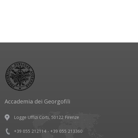
Accademia dei Georgofili
Logge Uffizi Corti, 50122 Firenze
+39 055 212114 - +39 055 213360