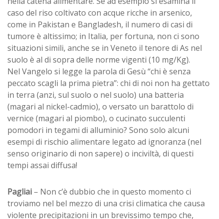
nella catena alimentare. Se ad esempio si esamina il
caso del riso coltivato con acque ricche in arsenico,
come in Pakistan e Bangladesh, il numero di casi di
tumore è altissimo; in Italia, per fortuna, non ci sono
situazioni simili, anche se in Veneto il tenore di As nel
suolo è al di sopra delle norme vigenti (10 mg/Kg).
Nel Vangelo si legge la parola di Gesù “chi è senza
peccato scagli la prima pietra”: chi di noi non ha gettato
in terra (anzi, sul suolo o nel suolo) una batteria
(magari al nickel-cadmio), o versato un barattolo di
vernice (magari al piombo), o cucinato succulenti
pomodori in tegami di alluminio? Sono solo alcuni
esempi di rischio alimentare legato ad ignoranza (nel
senso originario di non sapere) o inciviltà, di questi
tempi assai diffusa!
Pagliai
– Non c’è dubbio che in questo momento ci
troviamo nel bel mezzo di una crisi climatica che causa
violente precipitazioni in un brevissimo tempo che,