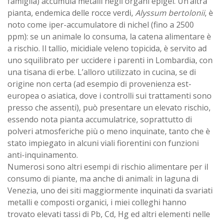
famiglia) accumula metalli negli organi epigei. Un’altra
pianta, endemica delle rocce verdi,
Alyssum bertolonii
, è
noto come iper-accumulatore di nichel (fino a 2500
ppm): se un animale lo consuma, la catena alimentare è
a rischio. Il tallio, micidiale veleno topicida, è servito ad
uno squilibrato per uccidere i parenti in Lombardia, con
una tisana di erbe. L’alloro utilizzato in cucina, se di
origine non certa (ad esempio di provenienza est-
europea o asiatica, dove i controlli sui trattamenti sono
presso che assenti), può presentare un elevato rischio,
essendo nota pianta accumulatrice, soprattutto di
polveri atmosferiche più o meno inquinate, tanto che è
stato impiegato in alcuni viali fiorentini con funzioni
anti-inquinamento.
Numerosi sono altri esempi di rischio alimentare per il
consumo di piante, ma anche di animali: in laguna di
Venezia, uno dei siti maggiormente inquinati da svariati
metalli e composti organici, i miei colleghi hanno
trovato elevati tassi di Pb, Cd, Hg ed altri elementi nelle