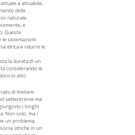
attuale e attuabile,
iamento delle
usso naturale
locemente, e
o. Questa
 le sistemazioni
a idrica e ridurre le
ista la durata di un
atta considerando le
tico in atto.
cato di limitare
 del settentrione ma
ggiungono i lunghi
ca. Non solo, ma i
one un problema,
risorse idriche in un