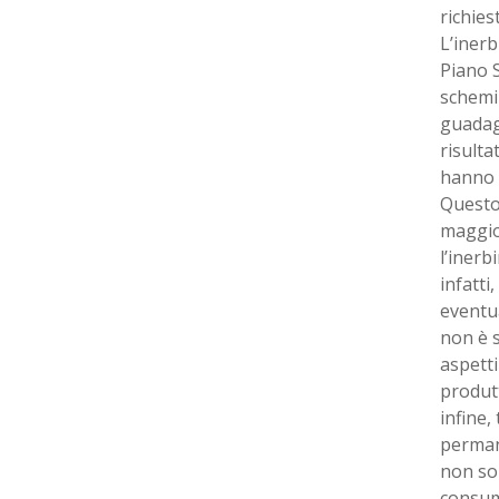
richies
L’inerb
Piano S
schemi
guadagn
risulta
hanno a
Questo
maggior
l’inerb
infatti
eventua
non è s
aspetti
produtt
infine,
permane
non so
consumi