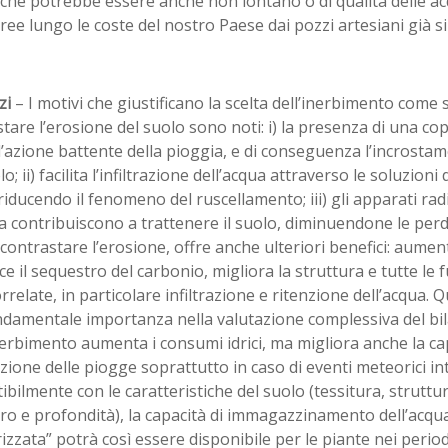
che potrebbe essere anche non lontano o di qualità delle acq
ree lungo le coste del nostro Paese dai pozzi artesiani già s
zi
– I motivi che giustificano la scelta dell’inerbimento come 
tare l’erosione del suolo sono noti: i) la presenza di una co
l’azione battente della pioggia, e di conseguenza l’incrostam
lo; ii) facilita l’infiltrazione dell’acqua attraverso le soluzioni
riducendo il fenomeno del ruscellamento; iii) gli apparati radi
 contribuiscono a trattenere il suolo, diminuendone le perd
 contrastare l’erosione, offre anche ulteriori benefici: aument
ce il sequestro del carbonio, migliora la struttura e tutte le 
rrelate, in particolare infiltrazione e ritenzione dell’acqua. 
ndamentale importanza nella valutazione complessiva del bila
nerbimento aumenta i consumi idrici, ma migliora anche la cap
zione delle piogge soprattutto in caso di eventi meteorici in
bilmente con le caratteristiche del suolo (tessitura, struttu
ro e profondità), la capacità di immagazzinamento dell’acqua
izzata” potrà così essere disponibile per le piante nei perio