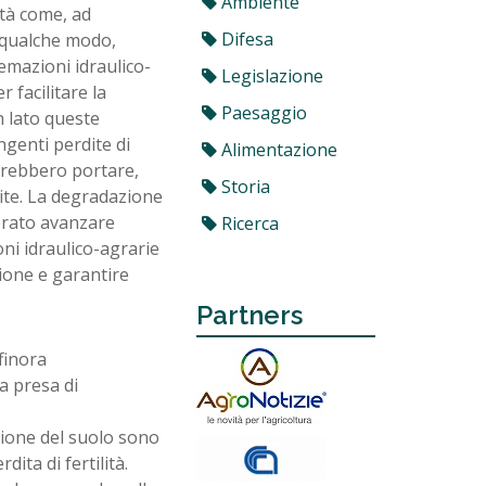
Ambiente
ità come, ad
Difesa
 qualche modo,
emazioni idraulico-
Legislazione
 facilitare la
Paesaggio
n lato queste
ngenti perdite di
Alimentazione
otrebbero portare,
Storia
vite. La degradazione
gerato avanzare
Ricerca
ni idraulico-agrarie
ione e garantire
Partners
finora
a presa di
azione del suolo sono
ita di fertilità.