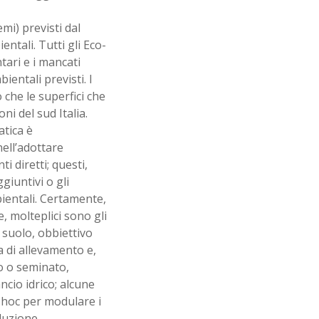
mi) previsti dal
ntali. Tutti gli Eco-
ari e i mancati
entali previsti. I
 che le superfici che
ni del sud Italia.
tica è
ell’adottare
 diretti; questi,
ggiuntivi o gli
bientali. Certamente,
, molteplici sono gli
l suolo, obbiettivo
a di allevamento e,
eo o seminato,
cio idrico; alcune
 hoc per modulare i
oluzione