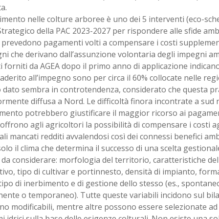
ta.
imento nelle colture arboree è uno dei 5 interventi (eco-sche
trategico della PAC 2023-2027 per rispondere alle sfide ambie
 prevedono pagamenti volti a compensare i costi supplement
i che derivano dall’assunzione volontaria degli impegni ambi
ti forniti da AGEA dopo il primo anno di applicazione indicano
derito all’impegno sono per circa il 60% collocate nelle regio
 dato sembra in controtendenza, considerato che questa pra
mente diffusa a Nord. Le difficoltà finora incontrate a sud n
imento potrebbero giustificare il maggior ricorso ai pagamenti
, offrono agli agricoltori la possibilità di compensare i costi a
li mancati redditi avvalendosi così dei connessi benefici am
olo il clima che determina il successo di una scelta gestionale
 da considerare: morfologia del territorio, caratteristiche de
ivo, tipo di cultivar e portinnesto, densità di impianto, form
 tipo di inerbimento e di gestione dello stesso (es., spontan
nte o temporaneo). Tutte queste variabili incidono sul bilan
no modificabili, mentre altre possono essere selezionate ad
 idrici sulla base delle esigenze colturali. Non esiste una s