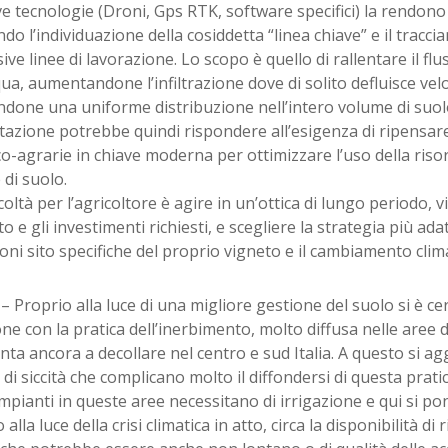
e tecnologie (Droni, Gps RTK, software specifici) la rendono 
ando l’individuazione della cosiddetta “linea chiave” e il tracc
ive linee di lavorazione. Lo scopo è quello di rallentare il fl
qua, aumentandone l’infiltrazione dove di solito defluisce ve
ndone una uniforme distribuzione nell’intero volume di suol
azione potrebbe quindi rispondere all’esigenza di ripensare
co-agrarie in chiave moderna per ottimizzare l’uso della risors
 di suolo.
icoltà per l’agricoltore è agire in un’ottica di lungo periodo, v
o e gli investimenti richiesti, e scegliere la strategia più ad
oni sito specifiche del proprio vigneto e il cambiamento clima
– Proprio alla luce di una migliore gestione del suolo si è cer
one con la pratica dell’inerbimento, molto diffusa nelle aree
nta ancora a decollare nel centro e sud Italia. A questo si a
 di siccità che complicano molto il diffondersi di questa prati
mpianti in queste aree necessitano di irrigazione e qui si p
alla luce della crisi climatica in atto, circa la disponibilità di 