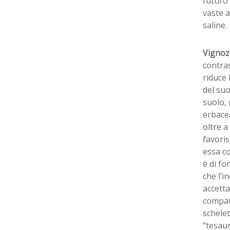
futuro 
vaste a
saline.
Vignoz
contras
riduce 
del suo
suolo, 
erbacea
oltre a
favoris
essa co
è di fo
che l’i
accetta
compati
schelet
“tesaur