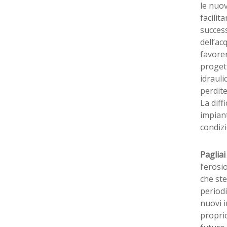
le nuov
facilit
success
dell’ac
favore
progett
idrauli
perdite
La diff
impiant
condizi
Pagliai
l’erosi
che ste
periodi
nuovi i
proprio 