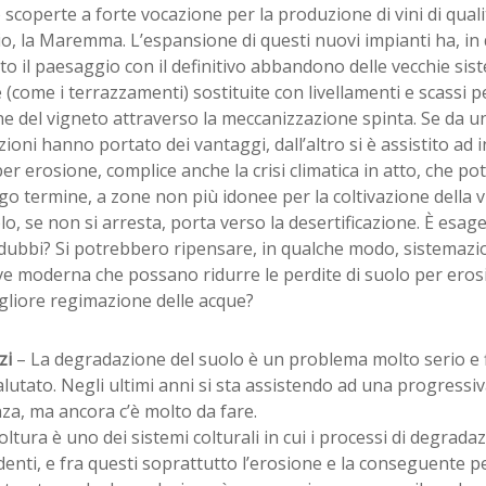
 scoperte a forte vocazione per la produzione di vini di qual
o, la Maremma. L’espansione di questi nuovi impianti ha, in
o il paesaggio con il definitivo abbandono delle vecchie sist
 (come i terrazzamenti) sostituite con livellamenti e scassi per
e del vigneto attraverso la meccanizzazione spinta. Se da u
ioni hanno portato dei vantaggi, dall’altro si è assistito ad i
er erosione, complice anche la crisi climatica in atto, che p
go termine, a zone non più idonee per la coltivazione della 
lo, se non si arresta, porta verso la desertificazione. È esa
dubbi? Si potrebbero ripensare, in qualche modo, sistemazio
ve moderna che possano ridurre le perdite di suolo per eros
gliore regimazione delle acque?
zi
– La degradazione del suolo è un problema molto serio e 
lutato. Negli ultimi anni si sta assistendo ad una progressiv
za, ma ancora c’è molto da fare.
coltura è uno dei sistemi colturali in cui i processi di degrad
denti, e fra questi soprattutto l’erosione e la conseguente perd