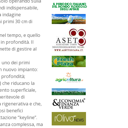
solo operando sulla
ndi indispensabile,
a indagine
i primi 30 cm di
 nel tempo, e quello
in profondità. Il
ette di gestire al
e uno dei primi
un nuovo impianto:
 profondità;
.) che riducano la
ento superficiale,
eritevole di
a rigenerativa e che,
si benefici
ttazione “keyline”.
stanza complessa, ma