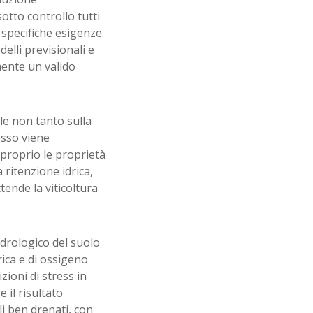
sotto controllo tutti
 specifiche esigenze.
delli previsionali e
mente un valido
le non tanto sulla
esso viene
 proprio le proprietà
a ritenzione idrica,
tende la viticoltura
idrologico del suolo
rica e di ossigeno
ioni di stress in
 il risultato
i ben drenati, con