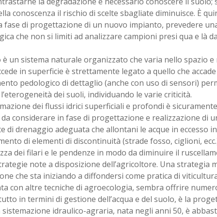
trastarne la degradazione è necessario conoscere il suolo; 
lla conoscenza il rischio di scelte sbagliate diminuisce. È qui
la fase di progettazione di un nuovo impianto, prevedere un
ica che non si limiti ad analizzare campioni presi qua e là da
o è un sistema naturale organizzato che varia nello spazio e
cede in superficie è strettamente legato a quello che accade 
ento pedologico di dettaglio (anche con uso di sensori) perm
l’eterogeneità dei suoli, individuando le varie criticità.
mazione dei flussi idrici superficiali e profondi è sicurament
 da considerare in fase di progettazione e realizzazione di 
e di drenaggio adeguata che allontani le acque in eccesso in
imento di elementi di discontinuità (strade fosso, ciglioni, ecc
za dei filari e le pendenze in modo da diminuire il ruscellam
rategie note a disposizione dell’agricoltore. Una strategia m
one che sta iniziando a diffondersi come pratica di viticultur
ta con altre tecniche di agroecologia, sembra offrire numero
utto in termini di gestione dell’acqua e del suolo, è la proge
 sistemazione idraulico-agraria, nata negli anni 50, è abba