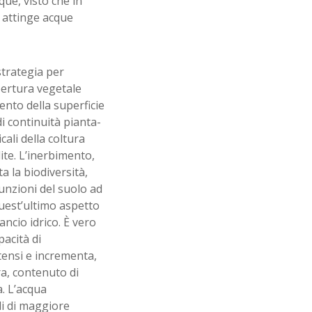
ue, visto che in
i attinge acque
strategia per
pertura vegetale
ento della superficie
 di continuità pianta-
cali della coltura
ite. L’inerbimento,
a la biodiversità,
funzioni del suolo ad
Quest’ultimo aspetto
ncio idrico. È vero
acità di
tensi e incrementa,
ra, contenuto di
. L’acqua
di di maggiore