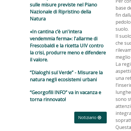
Per con
sulle misure previste nel Piano
base de
Nazionale di Ripristino della
fin dal
Natura
pedolog
suolo.
«In cantina c’è un'intera
Il suol
vendemmia ferma»: l'allarme di
che suc
Frescobaldi e la ricetta UIV contro
rilevam
la crisi, produrre meno e difendere
meglio 
il valore.
La regi
aspetti
“Dialoghi sul Verde” - Misurare la
una ret
natura negli ecosistemi urbani
l’inser
lunghez
“Georgofili INFO” va in vacanza e
sono st
torna rinnovato!
attenzi
integra
Notiziario
sopratt
Questa