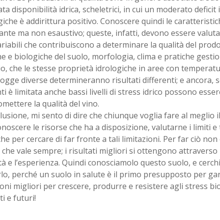
a disponibilità idrica, scheletrici, in cui un moderato deficit i
iche è addirittura positivo. Conoscere quindi le caratteristic
nte ma non esaustivo; queste, infatti, devono essere valuta
ariabili che contribuiscono a determinare la qualità del prodo
e e biologiche del suolo, morfologia, clima e pratiche gestion
, che le stesse proprietà idrologiche in aree con temperatu
iogge diverse determineranno risultati differenti; e ancora, se
ti è limitata anche bassi livelli di stress idrico possono essere
ettere la qualità del vino.
lusione, mi sento di dire che chiunque voglia fare al meglio i
noscere le risorse che ha a disposizione, valutarne i limiti e
che per cercare di far fronte a tali limitazioni. Per far ciò non
che vale sempre; i risultati migliori si ottengono attraverso
tà e l’esperienza. Quindi conosciamolo questo suolo, e cerc
lo, perché un suolo in salute è il primo presupposto per gara
oni migliori per crescere, produrre e resistere agli stress biot
i e futuri!