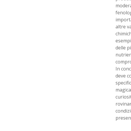
moderat
fenolog
importa
altre v
chimich
esempio
delle p
nutrien
comprom
In conc
deve co
specifi
magica 
curiosi
rovinar
condizi
present