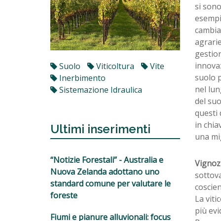
si sono
esempi
cambiat
agrarie
gestion
innovaz
Suolo
Viticoltura
Vite
suolo p
Inerbimento
nel lun
Sistemazione Idraulica
del suo
questi 
in chia
Ultimi inserimenti
una mi
“Notizie Forestali” - Australia e
Vignoz
Nuova Zelanda adottano uno
sottova
standard comune per valutare le
coscien
foreste
La viti
più evi
Fiumi e pianure alluvionali: focus