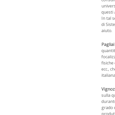
univers
questi 
In tal 
di Sist
aiuto.
Paglia
quantit
focaliz
fisiche
ecc., c
italian
Vignoz
sulla q
durante
grado d
produtt