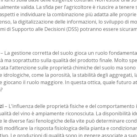
almente valida. La sfida per l’agricoltore è riuscire a tenere 
aspetti e individuare la combinazione più adatta alle proprie
senso, la digitalizzazione delle informazioni, lo sviluppo di mo
emi di Supporto alle Decisioni (DSS) potranno essere sicura
i
– La gestione corretta del suolo gioca un ruolo fondamenta
à ma soprattutto sulla qualità del prodotto finale. Molto sp
zata l’attenzione sulle proprietà chimiche del suolo ma sono
 e idrologiche, come la porosità, la stabilità degli aggregati, l
he giocano il ruolo maggiore. In questa ottica, quale futuro at
a?
zi
– L’influenza delle proprietà fisiche e del comportamento 
ualità del vino è ampiamente riconosciuta. La disponibilità id
 le diverse fasi fenologiche della vite può determinare condiz
i modificare la risposta fisiologica della pianta e condizionare
ivo. Le produzioni di qualità sono in genere associate a suol