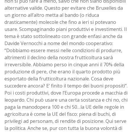
non si può fare a meno, salvo che non siano disponibili
alternative valide. Questo per evitare che Bruxelles da
un giorno all’altro metta al bando (o riduca
drasticamente) molecole che fino a ieri si potevano
usare. Scompaginando piani produttivi e investimenti. Il
tema è stato sottolineato con grande enfasi anche da
Davide Vernocchi a nome del mondo cooperativo:
“Dobbiamo essere messi nelle condizioni di produrre,
altrimenti il declino della nostra frutticoltura sarà
irreversibile. Abbiamo perso in cinque anni il 70% della
produzione di pere, che erano il quarto prodotto più
esportato della frutticoltura nazionale. Cosa deve
succedere ancora? E’ finito il tempo dei buoni propositi”.
Poi i costi produttivi, dove l’Europa procede a macchia di
leopardo. Chi può usare una certa sostanza e chi no, chi
paga la manodopera 100 e chi 50…la UE delle regole in
agricoltura è come la UE del fisco: piena di buchi, di
privilegi ad personam, di rendite di posizione. Qui serve
la politica. Anche se, pur con tutta la buona volontà di