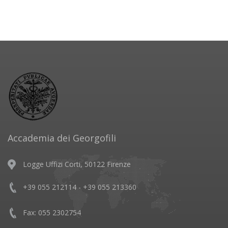
Accademia dei Georgofili
Logge Uffizi Corti, 50122 Firenze
+39 055 212114 - +39 055 213360
Fax: 055 2302754