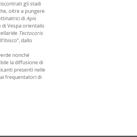
scontrati gli stadi
he, oltre a pungere
ttinatrici di
Apis
 di Vespa orientalis
tellaride
Tectocoris
’Ibisco”, dallo
verde nonché
ile la diffusione di
icanti presenti nelle
ai frequentatori di