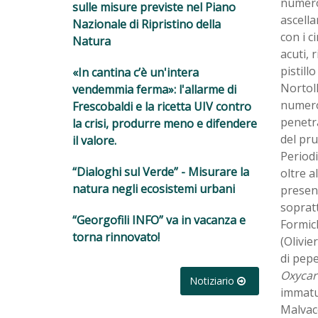
numeros
sulle misure previste nel Piano
ascella
Nazionale di Ripristino della
con i c
Natura
acuti, 
pistill
«In cantina c’è un'intera
Nortolk
vendemmia ferma»: l'allarme di
numeros
Frescobaldi e la ricetta UIV contro
penetr
la crisi, produrre meno e difendere
del pru
il valore.
Periodi
“Dialoghi sul Verde” - Misurare la
oltre al
natura negli ecosistemi urbani
presenz
soprat
“Georgofili INFO” va in vacanza e
Formich
torna rinnovato!
(Olivie
di pep
Oxycar
Notiziario
immatur
Malvac