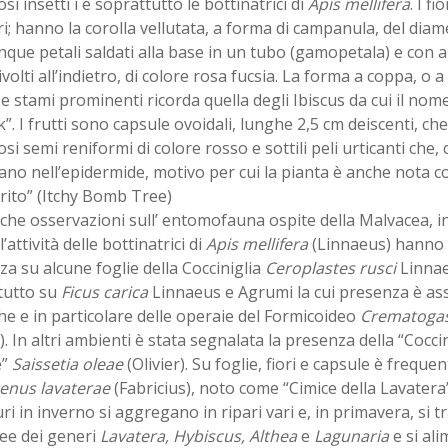
i insetti i e soprattutto le bottinatrici di
Apis mellifera
. I f
ri; hanno la corolla vellutata, a forma di campanula, del diame
inque petali saldati alla base in un tubo (gamopetala) e con 
rivolti all’indietro, di colore rosa fucsia. La forma a coppa, o
o e stami prominenti ricorda quella degli Ibiscus da cui il nome 
”. I frutti sono capsule ovoidali, lunghe 2,5 cm deiscenti, c
i semi reniformi di colore rosso e sottili peli urticanti che,
ano nell’epidermide, motivo per cui la pianta è anche nota
rito” (Itchy Bomb Tree)
che osservazioni sull’ entomofauna ospite della Malvacea, in
l’attività delle bottinatrici di
Apis mellifera
(Linnaeus) hanno 
a su alcune foglie della Cocciniglia
Ceroplastes rusci
Linnae
tutto su
Ficus carica
Linnaeus e Agrumi la cui presenza è asso
e e in particolare delle operaie del Formicoideo
Crematogast
r). In altri ambienti è stata segnalata la presenza della “Coc
e”
Saissetia oleae
(Olivier). Su foglie, fiori e capsule è frequen
enus lavaterae
(Fabricius), noto come “Cimice della Lavatera”,
i in inverno si aggregano in ripari vari e, in primavera, si t
ee dei generi
Lavatera, Hybiscus, Althea
e
Lagunaria
e si al