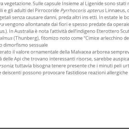
a vegetazione. Sulle capsule Insieme al Ligenide sono stati ri
li e gli adulti del Pirrocoride
Pyrrhocoris apterus
Linnaeus, c
getali senza causare danni, preda altri ins etti. In estate le bo
ra
vengono allontanate dai fiori e spesso predate da operaie
s.). In Australia è nota l’attività dell’indigeno Eterottero Scu
talmus
(Thunberg), fitomizo noto come “Cimice arlecchino dell
to dimorfismo sessuale
erato il valore ornamentale della Malvacea arborea sempre
ità delle Api che trovano interessanti risorse, sarebbe auspicab
rsonia
; tuttavia bisogna tenere presente che i minuti peli urt
 deiscenti possono provocare fastidiose reazioni allergiche 
.