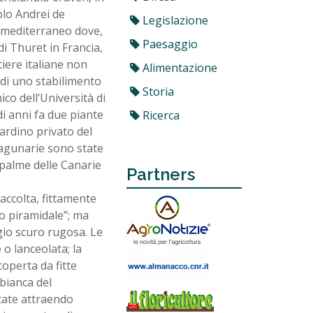
lo Andrei de
Legislazione
e mediterraneo dove,
Paesaggio
i Thuret in Francia,
tiere italiane non
Alimentazione
 di uno stabilimento
Storia
ico dell’Università di
i anni fa due piante
Ricerca
ardino privato del
agunarie sono state
 palme delle Canarie
Partners
accolta, fittamente
ro piramidale”; ma
gio scuro rugosa. Le
 o lanceolata; la
coperta da fitte
bianca del
state attraendo