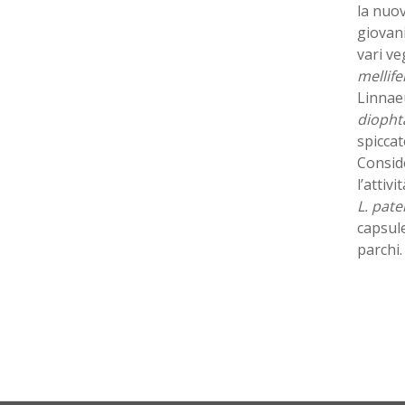
la nuov
giovani
vari ve
mellife
Linnaeu
dioph
spicca
Consid
l’attiv
L. pate
capsule
parchi