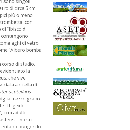
iori sono singoli
tro di circa 5 cm
apici più o meno
 a trombetta, con
di “Ibisco di
he contengono
 come aghi di vetro,
 come “Albero bomba
 corso di studio,
evidenziato la
us, che vive
ciata a quella di
er scutellaris
ciniglia mezzo grano
te il Ligeide
 i cui adulti
rasferiscono su
imentano pungendo