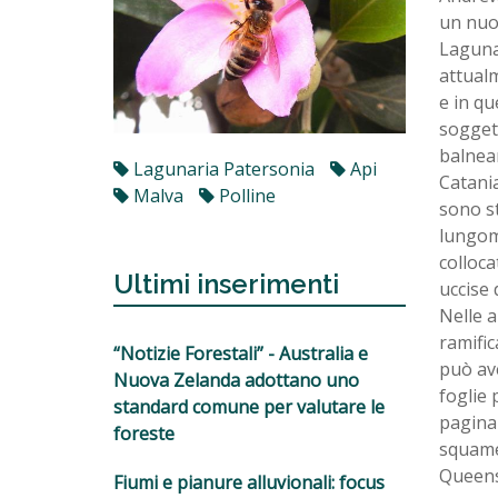
un nuo
Laguna.
attualm
e in qu
soggett
balnear
Lagunaria Patersonia
Api
Catania
Malva
Polline
sono st
lungom
colloca
Ultimi inserimenti
uccise 
Nelle a
ramific
“Notizie Forestali” - Australia e
può ave
Nuova Zelanda adottano uno
foglie 
standard comune per valutare le
pagina 
foreste
squame 
Queensl
Fiumi e pianure alluvionali: focus