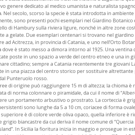
vo genere dedicato al medico umanista e naturalista spagno
 Nel secolo, scorso la specie è stata introdotta in ambient
ente, sono presenti pochi esemplari nel Giardino Botanico d
ello di Hambury sulla riviera ligure, nonché in altre zone cos
e a gelate. Due esemplari centenari si trovano nel giardino
e ad Acitrezza, in provincia di Catania, e uno nell’Orto Botan
 dove è stato messo a dimora intorno al 1925. Una ventina d
ate poste in uno spazio a verde del centro etneo e una in gi
are cittadino; sempre a Catania recentemente tre giovani L
te in una piazza del centro storico per sostituire altrettante
dal Punteruolo rosso.
ree di origine può raggiungere 15 m di altezza; la chioma è r
ata di norma colonnare o piramidale, da cui il nome di “Albe
re un portamento arbustivo o prostrato. La corteccia è gri
persistenti sono lunghe da 5 a 10 cm, coriacee di forma ovale
superiore è di colore verde oliva opaco, quella inferiore è ri
grigio biancastre da cui deriva il nome comune di “Quercia 
and”. In Sicilia la fioritura inizia in maggio e prosegue in e