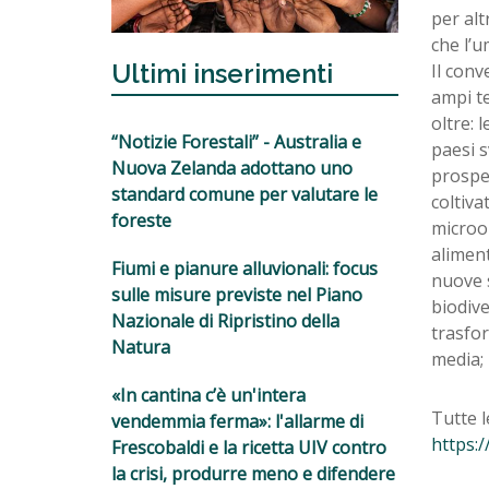
per alt
che l’u
Ultimi inserimenti
Il conv
ampi te
oltre: 
“Notizie Forestali” - Australia e
paesi s
Nuova Zelanda adottano uno
prospet
standard comune per valutare le
coltiva
foreste
microor
aliment
Fiumi e pianure alluvionali: focus
nuove s
sulle misure previste nel Piano
biodive
Nazionale di Ripristino della
trasfor
Natura
media; 
«In cantina c’è un'intera
Tutte l
vendemmia ferma»: l'allarme di
https:/
Frescobaldi e la ricetta UIV contro
la crisi, produrre meno e difendere