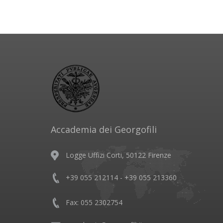
Accademia dei Georgofili
Logge Uffizi Corti, 50122 Firenze
+39 055 212114 - +39 055 213360
Fax: 055 2302754