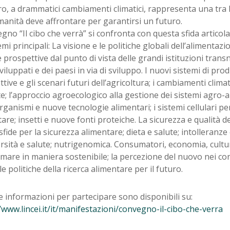
ro, a drammatici cambiamenti climatici, rappresenta una tra l
manità deve affrontare per garantirsi un futuro.
egno “Il cibo che verrà” si confronta con questa sfida articol
mi principali: La visione e le politiche globali dell’alimentazi
le prospettive dal punto di vista delle grandi istituzioni trans
viluppati e dei paesi in via di sviluppo. I nuovi sistemi di prod
tive e gli scenari futuri dell’agricoltura; i cambiamenti clima
te; l’approccio agroecologico alla gestione dei sistemi agro-a
ganismi e nuove tecnologie alimentari; i sistemi cellulari p
are; insetti e nuove fonti proteiche. La sicurezza e qualità deg
fide per la sicurezza alimentare; dieta e salute; intolleranze e
rsità e salute; nutrigenomica. Consumatori, economia, cultura
mare in maniera sostenibile; la percezione del nuovo nei co
le politiche della ricerca alimentare per il futuro.
e informazioni per partecipare sono disponibili su:
/www.lincei.it/it/manifestazioni/convegno-il-cibo-che-verra