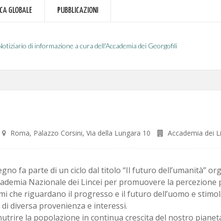
RCA GLOBALE
PUBBLICAZIONI
Notiziario di informazione a cura dell'Accademia dei Georgofili
Roma, Palazzo Corsini, Via della Lungara 10
Accademia dei Li
egno fa parte di un ciclo dal titolo “Il futuro dell’umanità” o
cademia Nazionale dei Lincei per promuovere la percezione 
i che riguardano il progresso e il futuro dell’uomo e stimola
 di diversa provenienza e interessi.
trire la popolazione in continua crescita del nostro pianet