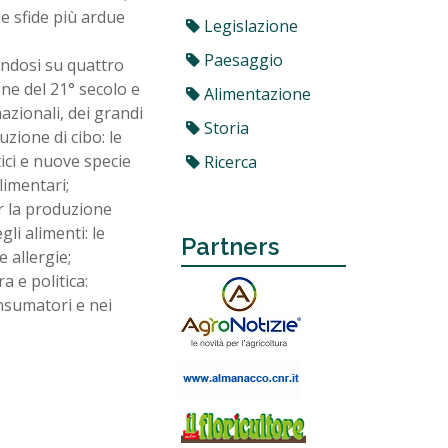
e sfide più ardue
Legislazione
Paesaggio
andosi su quattro
one del 21° secolo e
Alimentazione
nazionali, dei grandi
Storia
uzione di cibo: le
tici e nuove specie
Ricerca
limentari;
er la produzione
li alimenti: le
Partners
 allergie;
 e politica:
nsumatori e nei